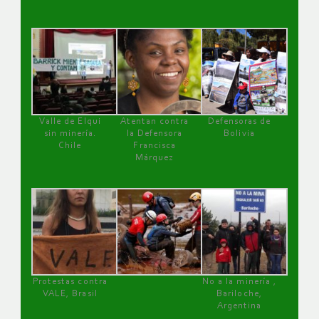
Valle de Elqui
Atentan contra
Defensoras de
sin minería.
la Defensora
Bolivia
Chile
Francisca
Márquez
Protestas contra
No a la minería ,
VALE, Brasil
Bariloche,
Argentina