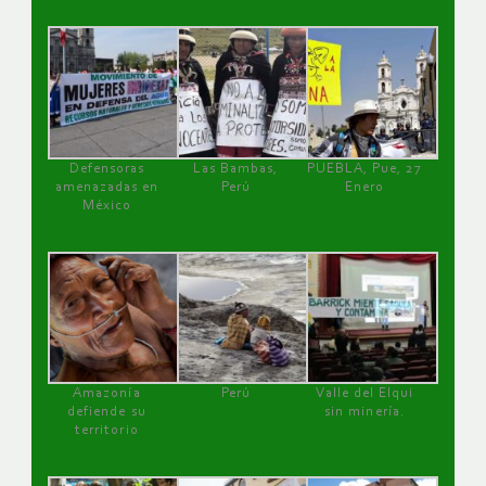
Defensoras
Las Bambas,
PUEBLA, Pue, 27
amenazadas en
Perú
Enero
México
Amazonía
Perú
Valle del Elqui
defiende su
sin minería.
territorio