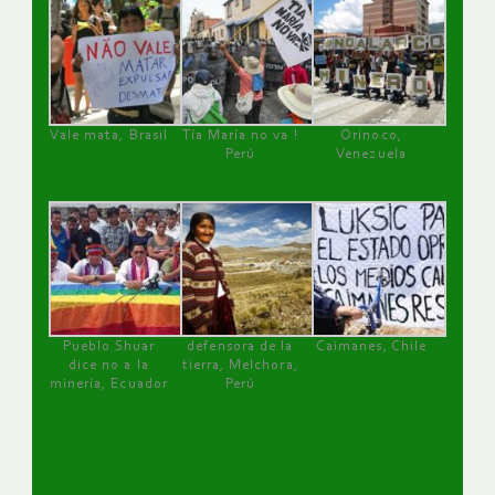
Vale mata, Brasil
Tía María no va !
Orinoco,
Perú
Venezuela
Pueblo Shuar
defensora de la
Caimanes, Chile
dice no a la
tierra, Melchora,
minería, Ecuador
Perú