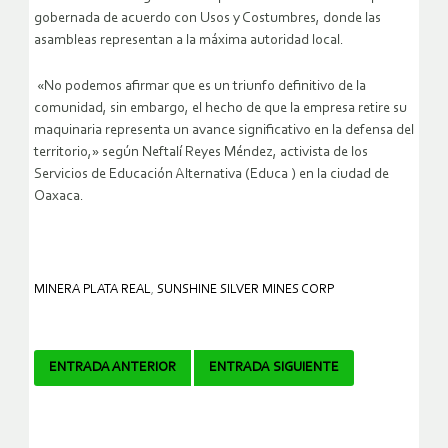
gobernada de acuerdo con Usos y Costumbres, donde las
asambleas representan a la máxima autoridad local.
«No podemos afirmar que es un triunfo definitivo de la
comunidad, sin embargo, el hecho de que la empresa retire su
maquinaria representa un avance significativo en la defensa del
territorio,» según Neftalí Reyes Méndez, activista de los
Servicios de Educación Alternativa (Educa ) en la ciudad de
Oaxaca.
MINERA PLATA REAL
,
SUNSHINE SILVER MINES CORP
Navegador
ENTRADA ANTERIOR
ENTRADA SIGUIENTE
de