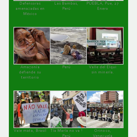
Defensoras
Las Bambas,
PUEBLA, Pue, 27
amenazadas en
Perú
Enero
México
Amazonía
Perú
Valle del Elqui
defiende su
sin minería.
territorio
Vale mata, Brasil
Tía María no va !
Orinoco,
Perú
Venezuela