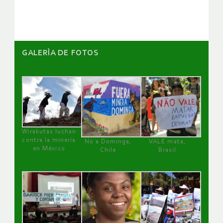
artículos
GALERÌA DE FOTOS
Wirakutas luchan
contra la minería
No a Dominga,
VALE mata,
en México
Chile
Brasil