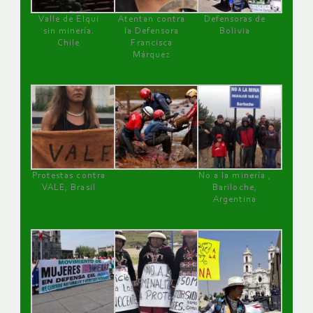
Valle de Elqui
Atentan contra
Defensoras de
sin minería.
la Defensora
Bolivia
Chile
Francisca
Márquez
Protestas contra
No a la minería ,
VALE, Brasil
Bariloche,
Argentina