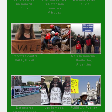
sin minería.
la Defensora
Bolivia
Chile
Francisca
Márquez
Protestas contra
No a la minería ,
VALE, Brasil
Bariloche,
Argentina
Defensoras
Las Bambas,
PUEBLA, Pue, 27