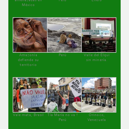
amenazadas en
Perú
Enero
México
Amazonía
Perú
Valle del Elqui
defiende su
sin minería.
territorio
Vale mata, Brasil
Tía María no va !
Orinoco,
Perú
Venezuela