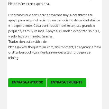
historias inspiren esperanza.
Esperamos que considere apoyarnos hoy. Necesitamos su
apoyo para seguir ofreciendo un periodismo de calidad abierto
e independiente. Cada contribución del lector, sea grande o
pequeña, es muy valiosa. Apoya al Guardian desde tan solo $ 1,
y solo lleva un minuto. Gracias.
Traduccion automática de:
https://www.theguardian.com/environment/2020/mar/12/davi
d-attenborough-calls-for-ban-on-devastating-deep-sea-
mining
Navegador
ENTRADA ANTERIOR
ENTRADA SIGUIENTE
de
artículos