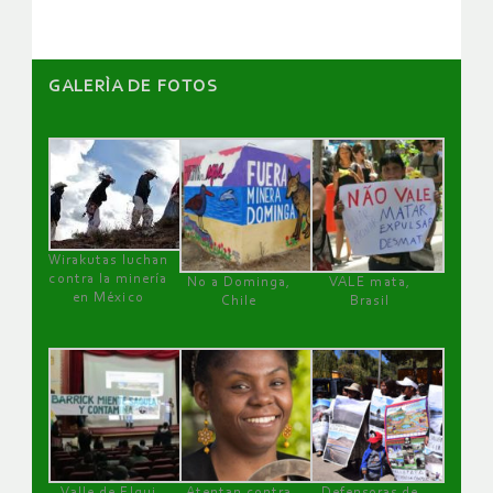
GALERÌA DE FOTOS
Wirakutas luchan
contra la minería
No a Dominga,
VALE mata,
en México
Chile
Brasil
Valle de Elqui
Atentan contra
Defensoras de