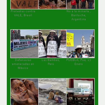
Protestas contra
No a la minería ,
VALE, Brasil
Bariloche,
Argentina
Defensoras
Las Bambas,
PUEBLA, Pue, 27
amenazadas en
Perú
Enero
México