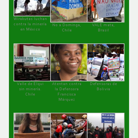
Wirakutas luchan
contra la minería
No a Dominga,
VALE mata,
en México
Chile
Brasil
Valle de Elqui
Atentan contra
Defensoras de
sin minería.
la Defensora
Bolivia
Chile
Francisca
Márquez