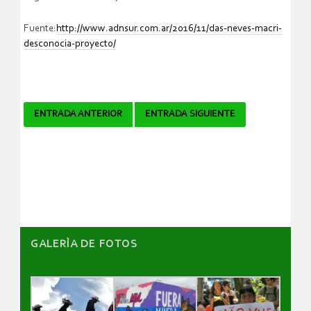
Fuente:
http://www.adnsur.com.ar/2016/11/das-neves-macri-
desconocia-proyecto/
Navegador
ENTRADA ANTERIOR
ENTRADA SIGUIENTE
de
artículos
GALERÌA DE FOTOS