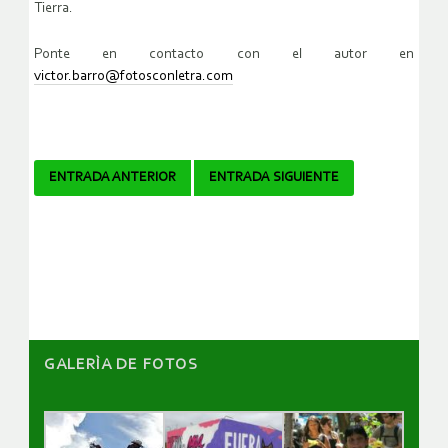
Tierra.
Ponte en contacto con el autor en
victor.barro@fotosconletra.com
Navegador
ENTRADA ANTERIOR
ENTRADA SIGUIENTE
de
artículos
GALERÌA DE FOTOS