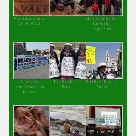
Protestas contra
No a la minería ,
VALE, Brasil
Bariloche,
Argentina
Defensoras
Las Bambas,
PUEBLA, Pue, 27
amenazadas en
Perú
Enero
México