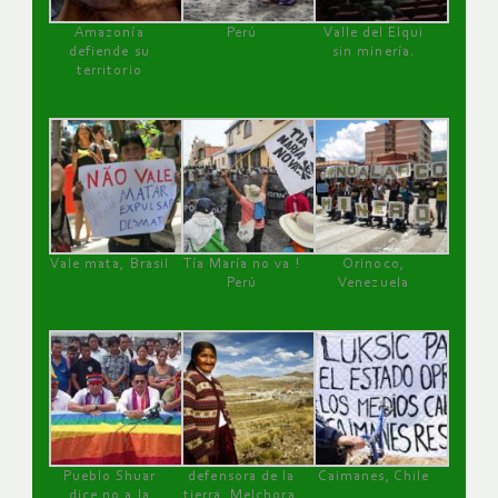
Amazonía
Perú
Valle del Elqui
defiende su
sin minería.
territorio
Vale mata, Brasil
Tía María no va !
Orinoco,
Perú
Venezuela
Pueblo Shuar
defensora de la
Caimanes, Chile
dice no a la
tierra, Melchora,