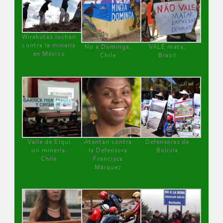
Wirakutas luchan
contra la minería
No a Dominga,
VALE mata,
en México
Chile
Brasil
Valle de Elqui
Atentan contra
Defensoras de
sin minería.
la Defensora
Bolivia
Chile
Francisca
Márquez