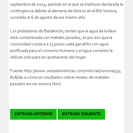
septiembre de 2014, periodo en el que se mantuvo declarada la
contingencia debido al derrame de tóxicos en el Río Sonora,
sucedido el 6 de agosto de ese mismo año.
Los pobladores de Banámichi, temen que el agua de la llave
esté contaminada con metales pesados, es por eso que la
comunidad compra a 15 pesos cada garrafón con agua
purificada para el consumo humano y el agua corriente la
utilizan solo para los quehaceres del hogar.
Fuente:http://www.uniradionoticias.com/noticias/sonora/534
818/da-a-conocer-resultados-sobre-niveles-de-metales-
pesados-en-rio-sonora.html
Navegador
ENTRADA ANTERIOR
ENTRADA SIGUIENTE
de