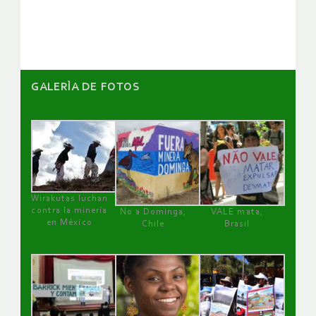
artículos
GALERÌA DE FOTOS
Wirakutas luchan
contra la minería
No a Dominga,
VALE mata,
en México
Chile
Brasil