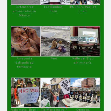
Defensoras
Las Bambas,
PUEBLA, Pue, 27
amenazadas en
Perú
Enero
México
Amazonía
Perú
Valle del Elqui
defiende su
sin minería.
territorio
Vale mata, Brasil
Tía María no va !
Orinoco,