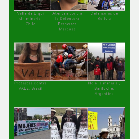
Valle de Elqui
Atentan contra
Defensoras de
sin minería.
la Defensora
Bolivia
Chile
Francisca
Márquez
Protestas contra
No a la minería ,
VALE, Brasil
Bariloche,
Argentina