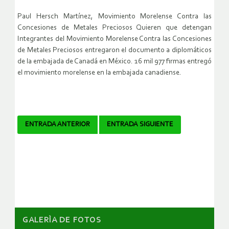
Paul Hersch Martínez, Movimiento Morelense Contra las
Concesiones de Metales Preciosos Quieren que detengan
Integrantes del Movimiento Morelense Contra las Concesiones
de Metales Preciosos entregaron el documento a diplomáticos
de la embajada de Canadá en México. 16 mil 977 firmas entregó
el movimiento morelense en la embajada canadiense.
Navegador
ENTRADA ANTERIOR
ENTRADA SIGUIENTE
de
artículos
GALERÌA DE FOTOS