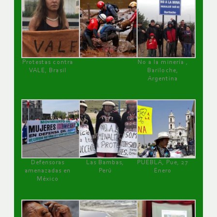
Protestas contra
No a la minería ,
VALE, Brasil
Bariloche,
Argentina
Defensoras
Las Bambas,
PUEBLA, Pue, 27
amenazadas en
Perú
Enero
México