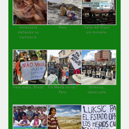
Amazonía
Perú
Valle del Elqui
defiende su
sin minería.
territorio
Vale mata, Brasil
Tía María no va !
Orinoco,
Perú
Venezuela