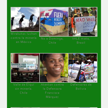
Wirakutas luchan
contra la minería
No a Dominga,
VALE mata,
en México
Chile
Brasil
Valle de Elqui
Atentan contra
Defensoras de
sin minería.
la Defensora
Bolivia
Chile
Francisca
Márquez