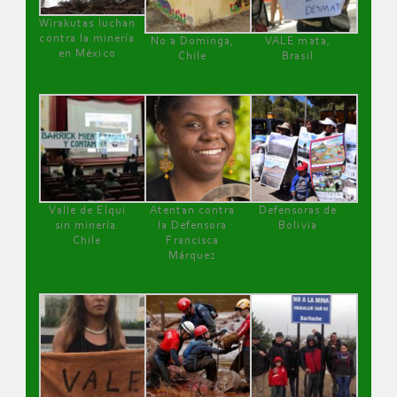
Wirakutas luchan
contra la minería
No a Dominga,
VALE mata,
en México
Chile
Brasil
Valle de Elqui
Atentan contra
Defensoras de
sin minería.
la Defensora
Bolivia
Chile
Francisca
Márquez