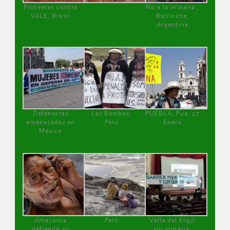
Protestas contra
No a la minería ,
VALE, Brasil
Bariloche,
Argentina
Defensoras
Las Bambas,
PUEBLA, Pue, 27
amenazadas en
Perú
Enero
México
Amazonía
Perú
Valle del Elqui
defiende su
sin minería.