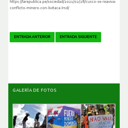
https://larepublica.pe/sociedad/2021/02/28/cusco-se-reaviva-
conflicto-minero-con-livitaca-lrsd/
Navegador
ENTRADA ANTERIOR
ENTRADA SIGUIENTE
de
artículos
GALERÌA DE FOTOS