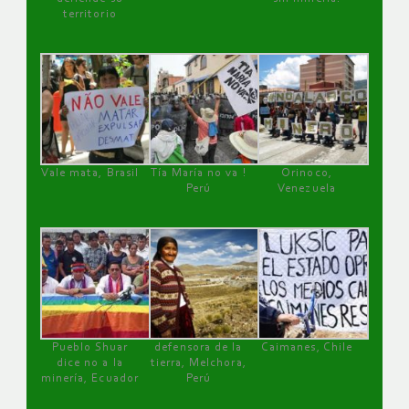
territorio
Vale mata, Brasil
Tía María no va !
Orinoco,
Perú
Venezuela
Pueblo Shuar
defensora de la
Caimanes, Chile
dice no a la
tierra, Melchora,
minería, Ecuador
Perú