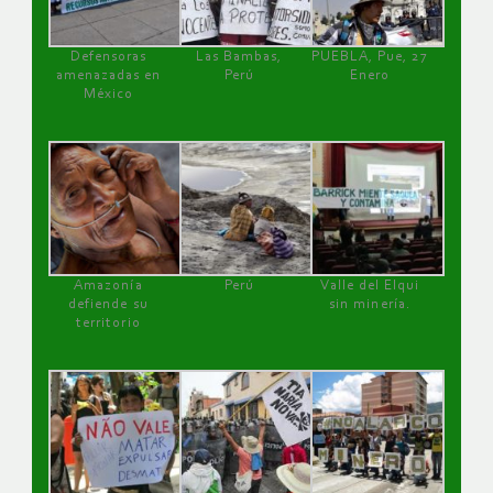
Defensoras
Las Bambas,
PUEBLA, Pue, 27
amenazadas en
Perú
Enero
México
Amazonía
Perú
Valle del Elqui
defiende su
sin minería.
territorio