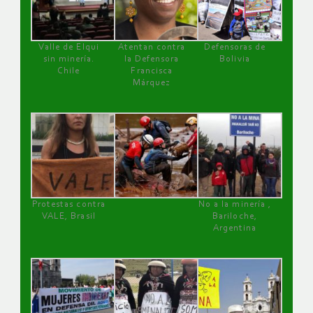
Valle de Elqui
Atentan contra
Defensoras de
sin minería.
la Defensora
Bolivia
Chile
Francisca
Márquez
Protestas contra
No a la minería ,
VALE, Brasil
Bariloche,
Argentina