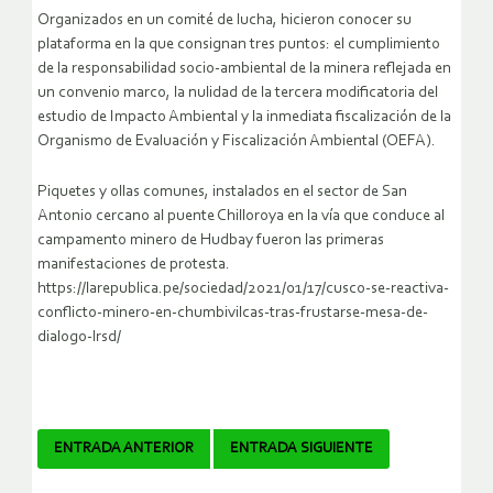
Organizados en un comité de lucha, hicieron conocer su
plataforma en la que consignan tres puntos: el cumplimiento
de la responsabilidad socio-ambiental de la minera reflejada en
un convenio marco, la nulidad de la tercera modificatoria del
estudio de Impacto Ambiental y la inmediata fiscalización de la
Organismo de Evaluación y Fiscalización Ambiental (OEFA).
Piquetes y ollas comunes, instalados en el sector de San
Antonio cercano al puente Chilloroya en la vía que conduce al
campamento minero de Hudbay fueron las primeras
manifestaciones de protesta.
https://larepublica.pe/sociedad/2021/01/17/cusco-se-reactiva-
conflicto-minero-en-chumbivilcas-tras-frustarse-mesa-de-
dialogo-lrsd/
Navegador
ENTRADA ANTERIOR
ENTRADA SIGUIENTE