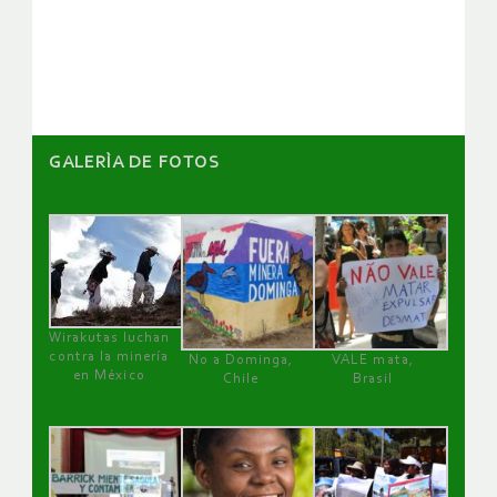
de
artículos
GALERÌA DE FOTOS
Wirakutas luchan
contra la minería
No a Dominga,
VALE mata,
en México
Chile
Brasil