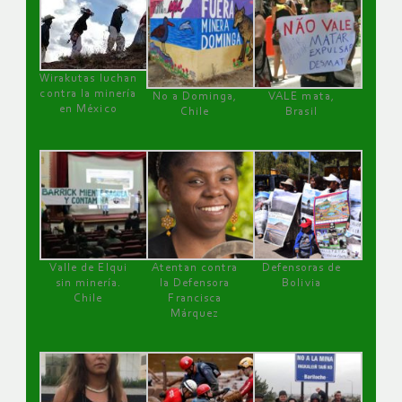
Wirakutas luchan
contra la minería
No a Dominga,
VALE mata,
en México
Chile
Brasil
Valle de Elqui
Atentan contra
Defensoras de
sin minería.
la Defensora
Bolivia
Chile
Francisca
Márquez