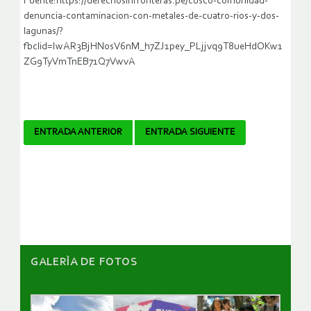
Fuente:https://derechosinfronteras.pe/cusco-comunidad-
denuncia-contaminacion-con-metales-de-cuatro-rios-y-dos-
lagunas/?
fbclid=IwAR3BjHN0sV6nM_h7ZJ1pey_PLjjvq9T8ueHdOKw1
ZG9TyVmTnEB71Q7VwvA
Navegador
ENTRADA ANTERIOR
ENTRADA SIGUIENTE
de
artículos
GALERÌA DE FOTOS