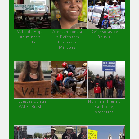
Valle de Elqui
Atentan contra
Defensoras de
sin minería.
la Defensora
Bolivia
Chile
Francisca
Márquez
Protestas contra
No a la minería ,
VALE, Brasil
Bariloche,
Argentina