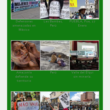
Defensoras
Las Bambas,
PUEBLA, Pue, 27
amenazadas en
Perú
Enero
México
Amazonía
Perú
Valle del Elqui
defiende su
sin minería.
territorio