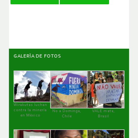
de
artículos
GALERÌA DE FOTOS
Wirakutas luchan
contra la minería
No a Dominga,
VALE mata,
en México
Chile
Brasil