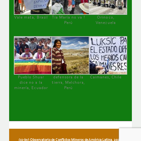
Vale mata, Brasil
Tía María no va !
Orinoco,
Perú
Venezuela
Pueblo Shuar
defensora de la
Caimanes, Chile
dice no a la
tierra, Melchora,
minería, Ecuador
Perú
(cc-by) Observatorio de Conflictos Mineros de América Latina, 2026