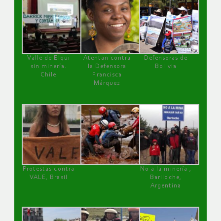
Valle de Elqui
Atentan contra
Defensoras de
sin minería.
la Defensora
Bolivia
Chile
Francisca
Márquez
Protestas contra
No a la minería ,
VALE, Brasil
Bariloche,
Argentina