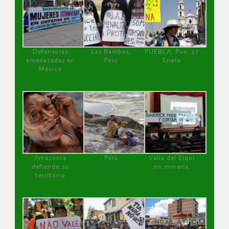
Defensoras
Las Bambas,
PUEBLA, Pue, 27
amenazadas en
Perú
Enero
México
Amazonía
Perú
Valle del Elqui
defiende su
sin minería.
territorio