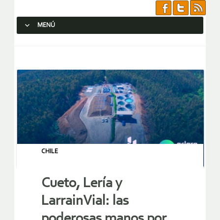
MENÚ
SALTAR AL CONTENIDO.
CHILE
Cueto, Lería y
LarrainVial: las
poderosas manos por