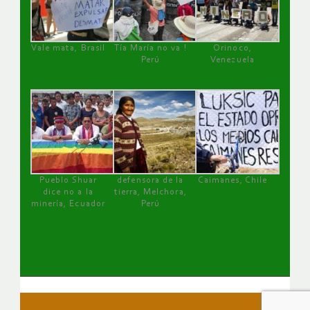
Vale mata, Brasil
Tía María no va !
Orinoco,
Perú
Venezuela
Pueblo Shuar
defensora de la
Caimanes, Chile
dice no a la
tierra, Melchora,
minería, Ecuador
Perú