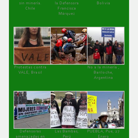
sin minería.
la Defensora
Bolivia
Chile
Francisca
Márquez
Protestas contra
No a la minería ,
VALE, Brasil
Bariloche,
Argentina
Defensoras
Las Bambas,
PUEBLA, Pue, 27
amenazadas en
Perú
Enero