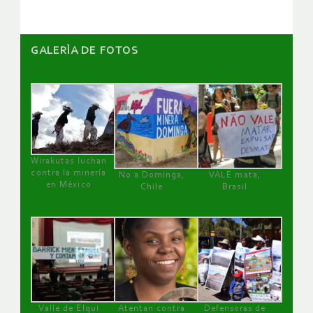
GALERÌA DE FOTOS
Wirakutas luchan
contra la minería
No a Dominga,
VALE mata,
en México
Chile
Brasil
Valle de Elqui
Atentan contra
Defensoras de