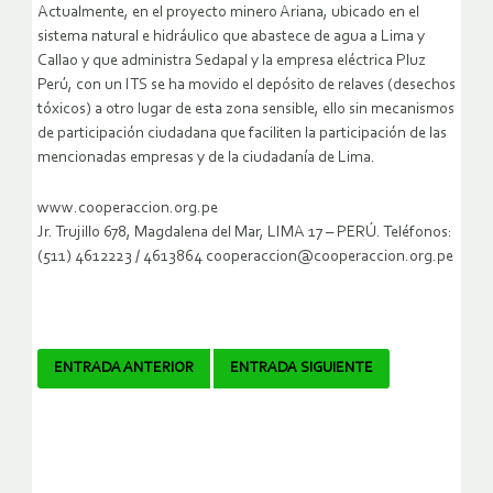
Actualmente, en el proyecto minero Ariana, ubicado en el
sistema natural e hidráulico que abastece de agua a Lima y
Callao y que administra Sedapal y la empresa eléctrica Pluz
Perú, con un ITS se ha movido el depósito de relaves (desechos
tóxicos) a otro lugar de esta zona sensible, ello sin mecanismos
de participación ciudadana que faciliten la participación de las
mencionadas empresas y de la ciudadanía de Lima.
www.cooperaccion.org.pe
Jr. Trujillo 678, Magdalena del Mar, LIMA 17 – PERÚ. Teléfonos:
(511) 4612223 / 4613864 cooperaccion@cooperaccion.org.pe
Navegador
ENTRADA ANTERIOR
ENTRADA SIGUIENTE
de
artículos