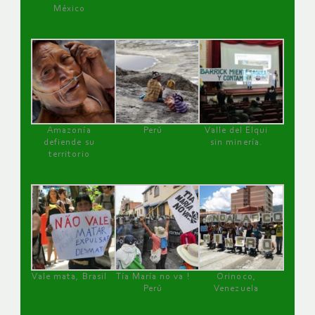
México
Amazonía
Perú
Valle del Elqui
defiende su
sin minería.
territorio
Vale mata, Brasil
Tía María no va !
Orinoco,
Perú
Venezuela