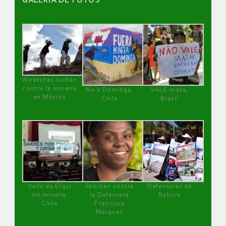
GALERÌA DE FOTOS
Wirakutas luchan
contra la minería
No a Dominga,
VALE mata,
en México
Chile
Brasil
Valle de Elqui
Atentan contra
Defensoras de
sin minería.
la Defensora
Bolivia
Chile
Francisca
Márquez