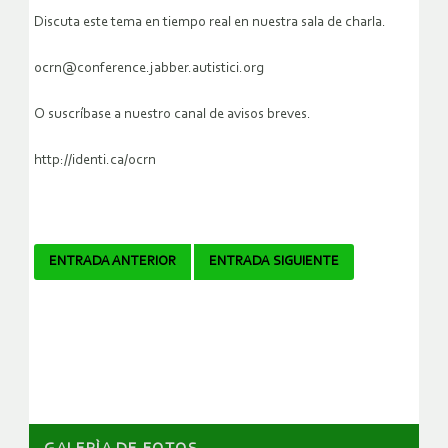
Discuta este tema en tiempo real en nuestra sala de charla.
ocrn@conference.jabber.autistici.org
O suscríbase a nuestro canal de avisos breves.
http://identi.ca/ocrn
Navegador
ENTRADA ANTERIOR
ENTRADA SIGUIENTE
de
artículos