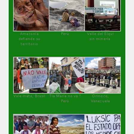
Amazonía
Perú
Valle del Elqui
defiende su
sin minería.
territorio
Vale mata, Brasil
Tía María no va !
Orinoco,
Perú
Venezuela