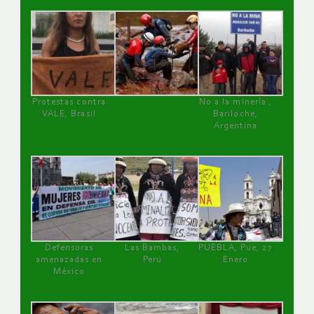
Protestas contra
No a la minería ,
VALE, Brasil
Bariloche,
Argentina
Defensoras
Las Bambas,
PUEBLA, Pue, 27
amenazadas en
Perú
Enero
México