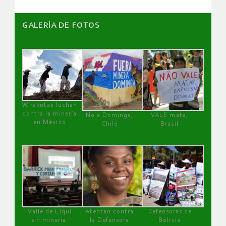
GALERÌA DE FOTOS
Wirakutas luchan
contra la minería
No a Dominga,
VALE mata,
en México
Chile
Brasil
Valle de Elqui
Atentan contra
Defensoras de
sin minería.
la Defensora
Bolivia