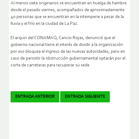
Al menos siete originarios se encuentran en huelga de hambre
desde el pasado viernes, acompañados de aproximadamente
40 personas que se encuentran en la intemperie a pesar de la
lluvia y el frío en la ciudad de La Paz.
El arquiri del CONAMAQ, Cancio Rojas, denunció que el
gobierno nacional tiene el interés de dividir a la organización
por eso bloquea el ingreso de las nuevas autoridades, pero en
caso de persistir la obstrucción gubernamental optarán por el
corte de carreteras para recuperar su sede.
Navegador
ENTRADA ANTERIOR
ENTRADA SIGUIENTE
de
artículos