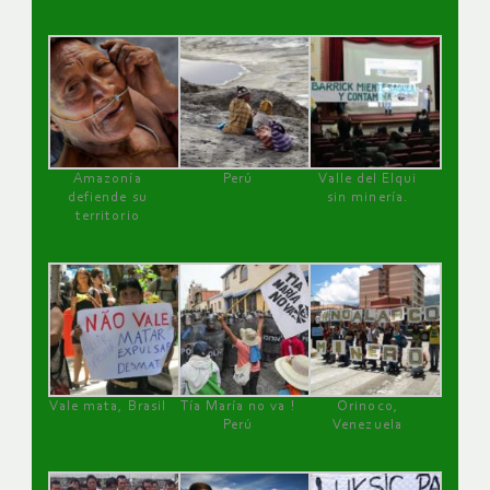
Amazonía
Perú
Valle del Elqui
defiende su
sin minería.
territorio
Vale mata, Brasil
Tía María no va !
Orinoco,
Perú
Venezuela