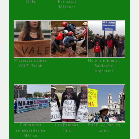
Chile
Francisca
Márquez
Protestas contra
No a la minería ,
VALE, Brasil
Bariloche,
Argentina
Defensoras
Las Bambas,
PUEBLA, Pue, 27
amenazadas en
Perú
Enero
México