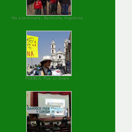
No a la minería , Bariloche, Argentina
PUEBLA, Pue, 27 Enero