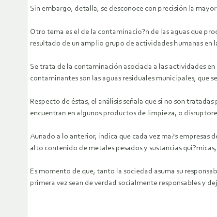
Sin embargo, detalla, se desconoce con precisión la mayorí
Otro tema es el de la contaminacio?n de las aguas que proce
resultado de un amplio grupo de actividades humanas en las
Se trata de la contaminación asociada a las actividades en
contaminantes son las aguas residuales municipales, que se 
Respecto de éstas, el análisis señala que si no son tratad
encuentran en algunos productos de limpieza, o disruptores 
Aunado a lo anterior, indica que cada vez ma?s empresas de
alto contenido de metales pesados y sustancias qui?micas,
Es momento de que, tanto la sociedad asuma su responsabil
primera vez sean de verdad socialmente responsables y dej