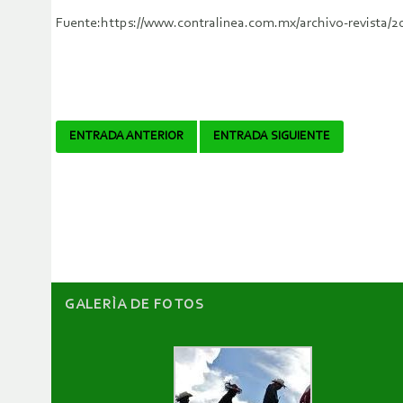
Fuente:https://www.contralinea.com.mx/archivo-revista/2
Navegador
ENTRADA ANTERIOR
ENTRADA SIGUIENTE
de
artículos
GALERÌA DE FOTOS