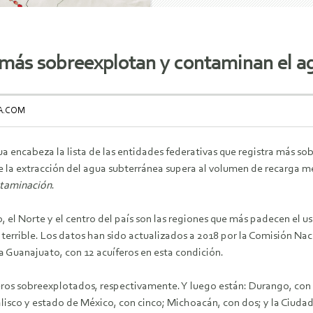
 más sobreexplotan y contaminan el a
EA.COM
 encabeza la lista de las entidades federativas que registra más sob
e la extracción del agua subterránea supera al volumen de recarga me
ntaminación
.
 el Norte y el centro del país son las regiones que más padecen el uso
s terrible. Los datos han sido actualizados a 2018 por la Comisión Na
 Guanajuato, con 12 acuíferos en esta condición.
feros sobreexplotados, respectivamente. Y luego están: Durango, con 8
Jalisco y estado de México, con cinco; Michoacán, con dos; y la Ciuda