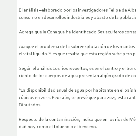
El análisis –elaborado por los investigadores Felipe de Alb
consumo en desarrollos industriales y abasto de la població
Agrega que la Conagua ha identificado 653 acuíferos corres
Aunque el problema de la sobreexplotación de los mantos ac
el vital líquido. Y es que resulta que esta región sufre pero
Según el análisis Los ríos revueltos, es en el centro y el S
ciento de los cuerpos de agua presentan algún grado de co
“La disponibilidad anual de agua por habitante en el país 
cúbicos en 2011. Peor aún, se prevé que para 2025 esta cant
Diputados.
Respecto de la contaminación, indica que en los ríos de 
dañinos, como el tolueno o el benceno.