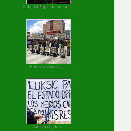
Valle del Elqui sin minería.
Orinoco, Venezuela
Caimanes, Chile