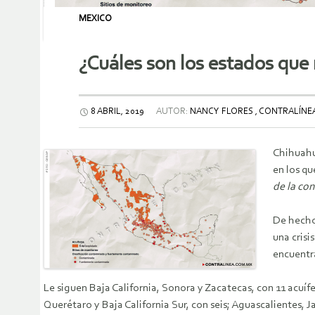
MEXICO
¿Cuáles son los estados que
8 ABRIL, 2019
AUTOR:
NANCY FLORES , CONTRALÍN
Chihuahua
en los qu
de la co
De hecho,
una crisi
encuentra
Le siguen Baja California, Sonora y Zacatecas, con 11 acuí
Querétaro y Baja California Sur, con seis; Aguascalientes, 