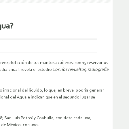
gua?
reexplotación de sus mantos acuíferos: son 15 reservorios
dia anual, revela el estudio L
os ríos revueltos, radiografía
 irracional del líquido, lo que, en breve, podría generar
cional del Agua e indican que en el segundo lugar se
; San Luis Potosí y Coahuila, con siete cada una;
d de México, con uno.