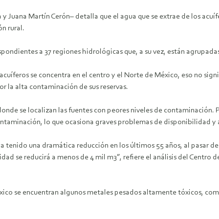
a y Juana Martín Cerón– detalla que el agua que se extrae de los acuíf
n rural.
pondientes a 37 regiones hidrológicas que, a su vez, están agrupadas
uíferos se concentra en el centro y el Norte de México, eso no signi
 por la alta contaminación de sus reservas.
ur donde se localizan las fuentes con peores niveles de contaminación.
ntaminación, lo que ocasiona graves problemas de disponibilidad y 
ha tenido una dramática reducción en los últimos 55 años, al pasar de
idad se reducirá a menos de 4 mil m3”, refiere el análisis del Centro 
México se encuentran algunos metales pesados altamente tóxicos, c