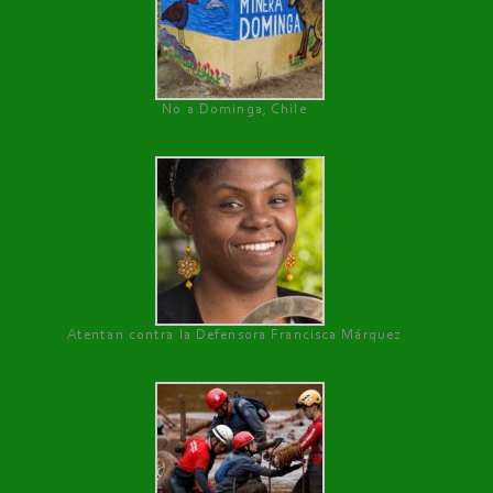
No a Dominga, Chile
Atentan contra la Defensora Francisca Márquez