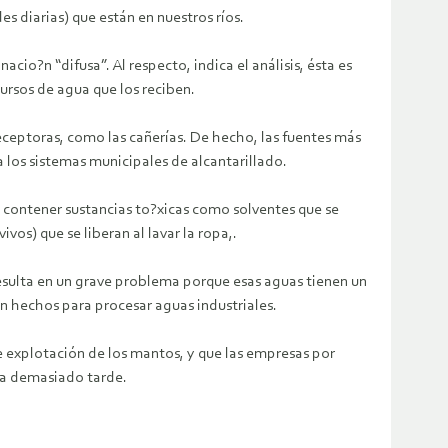
 diarias) que están en nuestros ríos.
io?n “difusa”. Al respecto, indica el análisis, ésta es
ursos de agua que los reciben.
eceptoras, como las cañerías. De hecho, las fuentes más
a los sistemas municipales de alcantarillado.
e contener sustancias to?xicas como solventes que se
os) que se liberan al lavar la ropa,.
resulta en un grave problema porque esas aguas tienen un
n hechos para procesar aguas industriales.
e explotación de los mantos, y que las empresas por
ea demasiado tarde.