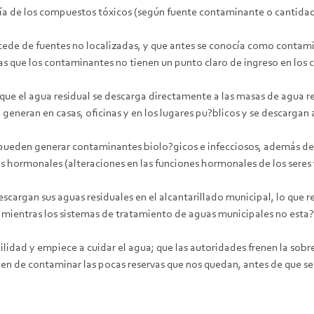
a de los compuestos tóxicos (según fuente contaminante o cantidades
de de fuentes no localizadas, y que antes se conocía como contaminac
 que los contaminantes no tienen un punto claro de ingreso en los c
 que el agua residual se descarga directamente a las masas de agua r
generan en casas, oficinas y en los lugares pu?blicos y se descargan 
as pueden generar contaminantes biolo?gicos e infecciosos, además d
hormonales (alteraciones en las funciones hormonales de los seres viv
scargan sus aguas residuales en el alcantarillado municipal, lo que 
 mientras los sistemas de tratamiento de aguas municipales no esta?
idad y empiece a cuidar el agua; que las autoridades frenen la sobr
en de contaminar las pocas reservas que nos quedan, antes de que s