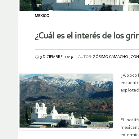
MEXICO
¿Cuál es el interés de los gri
3 DICIEMBRE, 2019
AUTOR:
ZÓSIMO CAMACHO , CO
¿A poco 
encuentra
explotad
El incali
mexicano
extermin