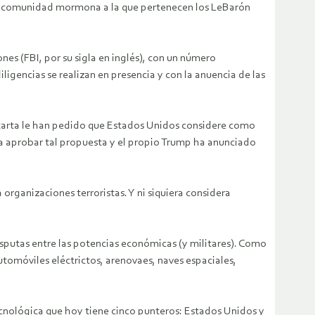
e la comunidad mormona a la que pertenecen los LeBarón
nes (FBI, por su sigla en inglés), con un número
igencias se realizan en presencia y con la anuencia de las
 carta le han pedido que Estados Unidos considere como
ara aprobar tal propuesta y el propio Trump ha anunciado
 organizaciones terroristas. Y ni siquiera considera
isputas entre las potencias económicas (y militares). Como
utomóviles eléctrictos, arenovaes, naves espaciales,
ecnológica que hoy tiene cinco punteros: Estados Unidos y