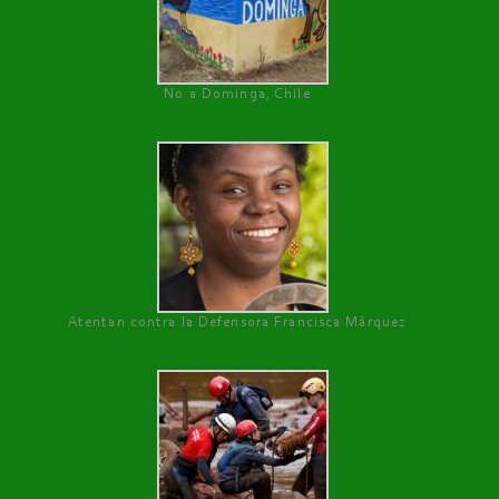
No a Dominga, Chile
Atentan contra la Defensora Francisca Márquez