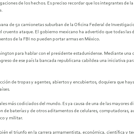
tigaciones de los hechos. Es preciso recordar que los integrantes d
e.
vana de 50 camionetas suburban de la Oficina Federal de Investigacio
l cruento ataque. El gobierno mexicano ha advertido que todas las dil
entos de la FBI no pueden portar armas en México.
shington para hablar con el presidente estadunidense. Mediante una
Congreso de ese país la bancada republicana cabildea una iniciativa p
acción de tropas y agentes, abiertos y encubiertos, doquiera que haya
aíses.
nerales más codiciados del mundo. Es ya causa de una de las mayores d
acion de baterías y de otros aditamentos de celulares, computadoras, a
o y militar.
ién el triunfo en la carrera armamentista, económica, científica y t