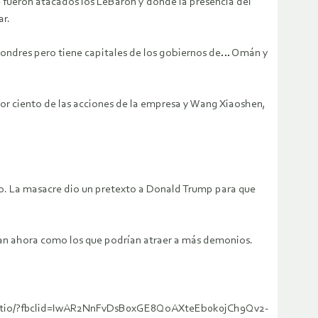
e fueron atacados los LeBarón y donde la presencia del
ar.
 Londres pero tiene capitales de los gobiernos de… Omán y
or ciento de las acciones de la empresa y Wang Xiaoshen,
rto. La masacre dio un pretexto a Donald Trump para que
velan ahora como los que podrían atraer a más demonios.
-el-litio/?fbclid=IwAR2NnFvDsB0xGE8QoAXteEb0k0jCh9Qv2-