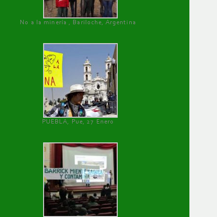
No a la minería , Bariloche, Argentina
PUEBLA, Pue, 27 Enero