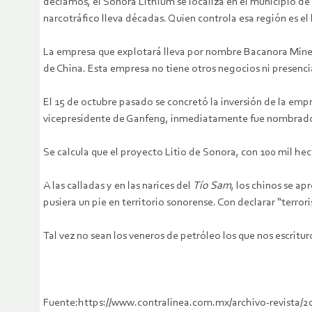
decíamos, el Sonora Lithium se localiza en el municipio de
narcotráfico lleva décadas. Quien controla esa región es el
La empresa que explotará lleva por nombre Bacanora Minera
de China. Esta empresa no tiene otros negocios ni presenc
El 15 de octubre pasado se concretó la inversión de la em
vicepresidente de Ganfeng, inmediatamente fue nombrado 
Se calcula que el proyecto Litio de Sonora, con 100 mil hect
A las calladas y en las narices del
Tío Sam
, los chinos se a
pusiera un pie en territorio sonorense. Con declarar “terrori
Tal vez no sean los veneros de petróleo los que nos escrit
Fuente:https://www.contralinea.com.mx/archivo-revista/2