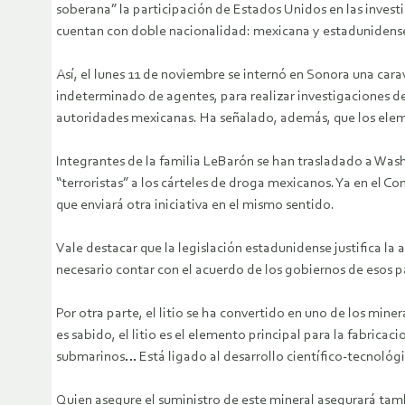
soberana” la participación de Estados Unidos en las inves
cuentan con doble nacionalidad: mexicana y estadunidens
Así, el lunes 11 de noviembre se internó en Sonora una cara
indeterminado de agentes, para realizar investigaciones de
autoridades mexicanas. Ha señalado, además, que los elem
Integrantes de la familia LeBarón se han trasladado a Wa
“terroristas” a los cárteles de droga mexicanos. Ya en el 
que enviará otra iniciativa en el mismo sentido.
Vale destacar que la legislación estadunidense justifica la 
necesario contar con el acuerdo de los gobiernos de esos p
Por otra parte, el litio se ha convertido en uno de los mi
es sabido, el litio es el elemento principal para la fabric
submarinos… Está ligado al desarrollo científico-tecnológic
Quien asegure el suministro de este mineral asegurará tamb