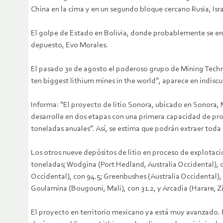
China en la cima y en un segundo bloque cercano Rusia, Isra
El golpe de Estado en Bolivia, donde probablemente se enc
depuesto, Evo Morales.
El pasado 30 de agosto el poderoso grupo de Mining Techno
ten biggest lithium mines in the world”, aparece en indisc
Informa: “El proyecto de litio Sonora, ubicado en Sonora, 
desarrolle en dos etapas con una primera capacidad de pro
toneladas anuales”. Así, se estima que podrán extraer toda 
Los otros nueve depósitos de litio en proceso de explotac
toneladas; Wodgina (Port Hedland, Australia Occidental), co
Occidental), con 94.5; Greenbushes (Australia Occidental),
Goulamina (Bougouni, Mali), con 31.2, y Arcadia (Harare, 
El proyecto en territorio mexicano ya está muy avanzado. 