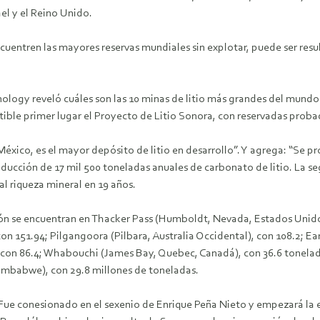
el y el Reino Unido.
uentren las mayores reservas mundiales sin explotar, puede ser resu
logy reveló cuáles son las 10 minas de litio más grandes del mundo
utible primer lugar el Proyecto de Litio Sonora, con reservadas prob
México, es el mayor depósito de litio en desarrollo”. Y agrega: “Se 
ducción de 17 mil 500 toneladas anuales de carbonato de litio. La s
al riqueza mineral en 19 años.
ión se encuentran en Thacker Pass (Humboldt, Nevada, Estados Unido
n 151.94; Pilgangoora (Pilbara, Australia Occidental), con 108.2; Ea
 con 86.4; Whabouchi (James Bay, Quebec, Canadá), con 36.6 toneladas
Zimbabwe), con 29.8 millones de toneladas.
Fue conesionado en el sexenio de Enrique Peña Nieto y empezará la 