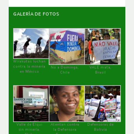
GALERÌA DE FOTOS
Wirakutas luchan
contra la minería
No a Dominga,
VALE mata,
en México
Chile
Brasil
Valle de Elqui
Atentan contra
Defensoras de
sin minería.
la Defensora
Bolivia