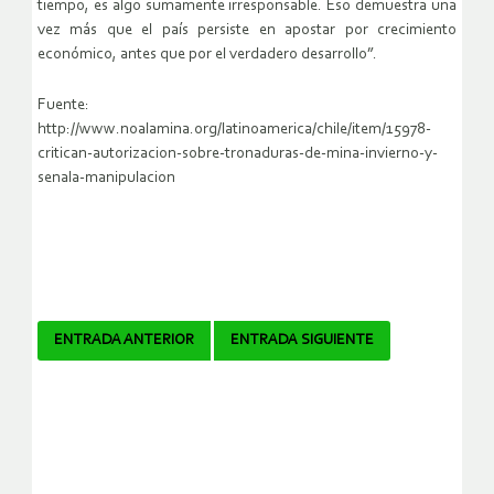
tiempo, es algo sumamente irresponsable. Eso demuestra una
vez más que el país persiste en apostar por crecimiento
económico, antes que por el verdadero desarrollo”.
Fuente:
http://www.noalamina.org/latinoamerica/chile/item/15978-
critican-autorizacion-sobre-tronaduras-de-mina-invierno-y-
senala-manipulacion
Navegador
ENTRADA ANTERIOR
ENTRADA SIGUIENTE
de
artículos