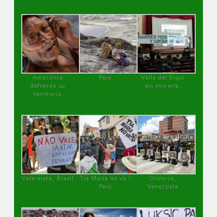
Amazonía
Perú
Valle del Elqui
defiende su
sin minería.
territorio
Vale mata, Brasil
Tía María no va !
Orinoco,
Perú
Venezuela