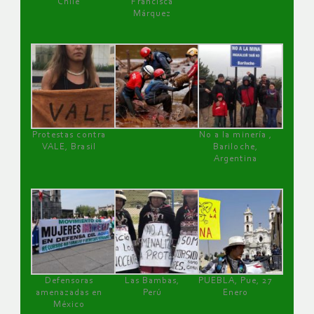
Chile
Francisca
Márquez
Protestas contra
No a la minería ,
VALE, Brasil
Bariloche,
Argentina
Defensoras
Las Bambas,
PUEBLA, Pue, 27
amenazadas en
Perú
Enero
México