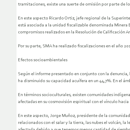
tramitaciones, existe una suerte de omisión por parte de l
En este aspecto Ricardo Ortiz, jefe regional de la Superin
está asociada a la unidad fiscalizable denominada Minera E
compromisos realizados en la Resolución de Calificación Am
Por su parte, SMA ha realizado fiscalizaciones en el año 201
Efectos socioambientales
Según el informe presentado en conjunto con la denuncia, l
ha disminuido su capacidad acuífera en un 44,7%. En el ámbi
En términos socioculturales, existen comunidades indíge
afectadas en su cosmovisión espiritual con el vínculo hac
En este aspecto, Jorge Muñoz, presidente de la comunidad S
relacionados con el salar y la tierra, las nubes el volcán,
afectada debido a que tenemos menos cantidad de siembras