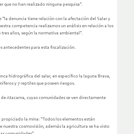
er que no han realizado ninguna pesquisa”.
“la denuncia tiene relación con la afectación del Salar y
estra competencia realizamos un análisis en relación a los
n tres años, según la normativa ambiental”.
os antecedentes para esta fiscalización.
a hidrográfica del salar, en específico la laguna Brava,
íferos y 7 reptiles que poseen riesgos.
ro de Atacama, cuyas comunidades se ven directamente
ha propiciado la mina: “Todos los elementos están
de nuestra cosmovisión, además la agricultura se ha visto
las comunidades”.