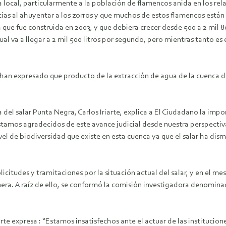
na local, particularmente a la población de flamencos anida en los re
as al ahuyentar a los zorros y que muchos de estos flamencos están l
 que fue construida en 2003, y que debiera crecer desde 500 a 2 mil 8
l va a llegar a 2 mil 500 litros por segundo, pero mientras tanto es 
 han expresado que producto de la extracción de agua de la cuenca de
 del salar Punta Negra, Carlos Iriarte, explica a El Ciudadano la impo
“Estamos agradecidos de este avance judicial desde nuestra perspect
vel de biodiversidad que existe en esta cuenca ya que el salar ha dis
citudes y tramitaciones por la situación actual del salar, y en el me
nera. A raíz de ello, se conformó la comisión investigadora denominad
riarte expresa : “Estamos insatisfechos ante el actuar de las instituc