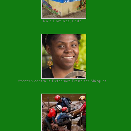
No a Dominga, Chile
Atentan contra la Defensora Francisca Márquez