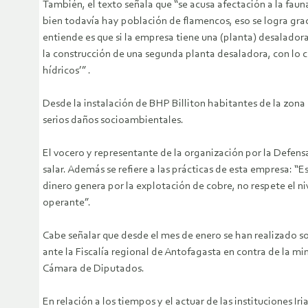
También, el texto señala que “se acusa afectación a la fau
bien todavía hay población de flamencos, eso se logra graci
entiende es que si la empresa tiene una (planta) desaladora
la construcción de una segunda planta desaladora, con lo cua
hídricos’” .
Desde la instalación de BHP Billiton habitantes de la zona
serios daños socioambientales.
El vocero y representante de la organización por la Defensa
salar. Además se refiere a las prácticas de esta empresa: 
dinero genera por la explotación de cobre, no respete el ni
operante”.
Cabe señalar que desde el mes de enero se han realizado soli
ante la Fiscalía regional de Antofagasta en contra de la mi
Cámara de Diputados.
En relación a los tiempos y el actuar de las instituciones I