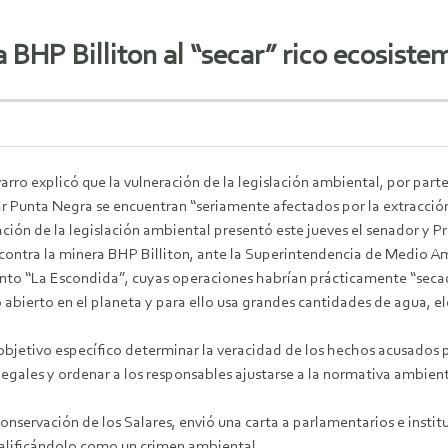
BHP Billiton al “secar” rico ecosistem
rro explicó que la vulneración de la legislación ambiental, por parte 
r Punta Negra se encuentran “seriamente afectados por la extracció
ción de la legislación ambiental presentó este jueves el senador y
 contra la minera BHP Billiton, ante la Superintendencia de Medio 
nto “La Escondida”, cuyas operaciones habrían prácticamente “secado
 abierto en el planeta y para ello usa grandes cantidades de agua, e
bjetivo específico determinar la veracidad de los hechos acusados p
legales y ordenar a los responsables ajustarse a la normativa ambient
onservación de los Salares, envió una carta a parlamentarios e instit
alificándolo como un crimen ambiental.