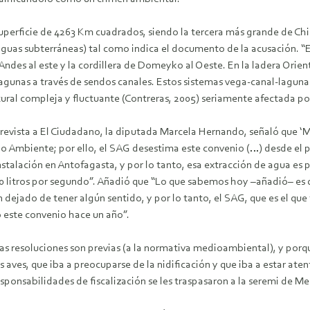
uperficie de 4263 Km cuadrados, siendo la tercera más grande de Chi
(aguas subterráneas) tal como indica el documento de la acusación. “
Andes al este y la cordillera de Domeyko al Oeste. En la ladera Orienta
agunas a través de sendos canales. Estos sistemas vega-canal-lagun
ural compleja y fluctuante (Contreras, 2005) seriamente afectada po
revista a El Ciudadano, la diputada Marcela Hernando, señaló que ‘
io Ambiente; por ello, el SAG desestima este convenio (…) desde el pu
talación en Antofagasta, y por lo tanto, esa extracción de agua es 
200 litros por segundo”. Añadió que “Lo que sabemos hoy –añadió– es q
dejado de tener algún sentido, y por lo tanto, el SAG, que es el qu
ió este convenio hace un año”.
las resoluciones son previas (a la normativa medioambiental), y por
 aves, que iba a preocuparse de la nidificación y que iba a estar ate
nsabilidades de fiscalización se les traspasaron a la seremi de Me