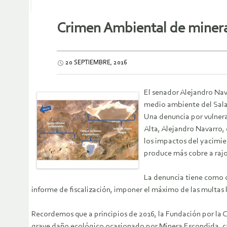
Crimen Ambiental de minera 
20 SEPTIEMBRE, 2016
El senador Alejandro Nava
medio ambiente del Sala
Una denuncia por vulnera
Alta, Alejandro Navarro,
los impactos del yacimie
produce más cobre a rajo
La denuncia tiene como o
informe de fiscalización, imponer el máximo de las multas 
Recordemos que a principios de 2016, la Fundación por la C
grave daño ecológico ocasionado por Minera Escondida, c