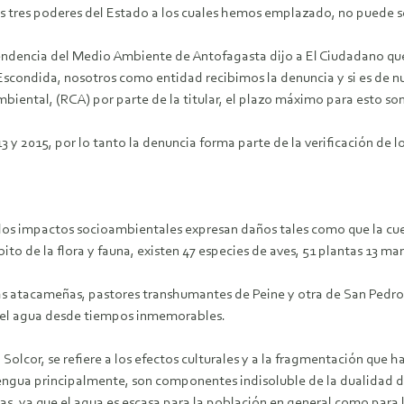
os tres poderes del Estado a los cuales hemos emplazado, no puede s
tendencia del Medio Ambiente de Antofagasta dijo a El Ciudadano que 
scondida, nosotros como entidad recibimos la denuncia y si es de nu
biental, (RCA) por parte de la titular, el plazo máximo para esto so
3 y 2015, por lo tanto la denuncia forma parte de la verificación de l
os impactos socioambientales expresan daños tales como que la cuenc
to de la flora y fauna, existen 47 especies de aves, 51 plantas 13 mam
nas atacameñas, pastores transhumantes de Peine y otra de San Ped
ia el agua desde tiempos inmemorables.
olcor, se refiere a los efectos culturales y a la fragmentación que 
 la lengua principalmente, son componentes indisoluble de la dualidad 
, ya que el agua es escasa para la población en general como para 