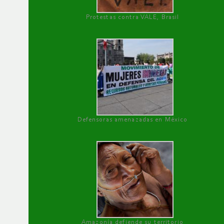
Protestas contra VALE, Brasil
Defensoras amenazadas en México
Amazonía defiende su territorio