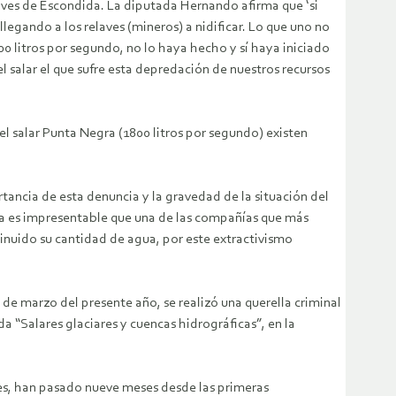
laves de Escondida. La diputada Hernando afirma que ‘si
legando a los relaves (mineros) a nidificar. Lo que uno no
00 litros por segundo, no lo haya hecho y sí haya iniciado
el salar el que sufre esta depredación de nuestros recursos
l salar Punta Negra (1800 litros por segundo) existen
rtancia de esta denuncia y la gravedad de la situación del
iva es impresentable que una de las compañías que más
minuido su cantidad de agua, por este extractivismo
s de marzo del presente año, se realizó una querella criminal
a “Salares glaciares y cuencas hidrográficas”, en la
iones, han pasado nueve meses desde las primeras