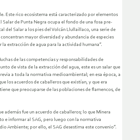
le. Este rico ecosistema está caracterizado por elementos
El Salar de Punta Negra ocupa el fondo de una fosa pre-
l del Salar a los pies del Volcán Llullaillaco, una serie de
a concentran mayor diversidad y abundancia de especies
r la extracción de agua para la actividad humana”.
Muchas de las competencias y responsabilidades de
nto de vista de la extracción del agua, este es un salar que
previa a toda la normativa medioambiental; en esa época, a
ue los acuerdos de caballeros que existían, y que era
e tiene que preocuparse de las poblaciones de flamencos, de
que además fue un acuerdo de caballeros; lo que Minera
nto e informar al SAG, pero luego con la normativa
dio Ambiente; por ello, el SAG desestima este convenio”.