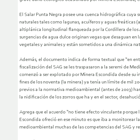
El Salar Punta Negra posee una cuenca hidrográfica cuya s
naturales tales como lagunas, acuíferos y aguas freáticas 
altiplánica longitudinal flanqueada por la Cordillera de los 
surgencias de agua dulce originan vegas que desaguan en l
vegetales y animales y están sometidos a una dinámica nat
Además, el documento indica de forma textual que “en ent
fiscalización del SAG se les traspasaron a la seremi de Med
comenzó a ser explotado por Minera Escondida desde su ins
fines de los noventa (la minera) ya tenía un límite de mil 
previos a la normativa medioambiental (antes de 2003) han 
la nidificación de los zorros que ha y en el sector, desahuc
Agrega que el acuerdo “no tiene efecto vinculante porque 
Escondida ofreció en ese minuto es que iba a monitorear las
medioambiental muchas de las competencias del SAG y respo