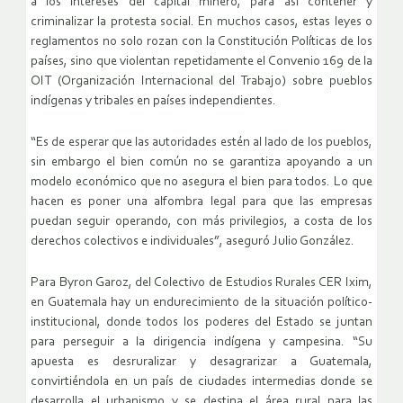
a los intereses del capital minero, para así contener y
criminalizar la protesta social. En muchos casos, estas leyes o
reglamentos no solo rozan con la Constitución Políticas de los
países, sino que violentan repetidamente el Convenio 169 de la
OIT (Organización Internacional del Trabajo) sobre pueblos
indígenas y tribales en países independientes.
“Es de esperar que las autoridades estén al lado de los pueblos,
sin embargo el bien común no se garantiza apoyando a un
modelo económico que no asegura el bien para todos. Lo que
hacen es poner una alfombra legal para que las empresas
puedan seguir operando, con más privilegios, a costa de los
derechos colectivos e individuales”, aseguró Julio González.
Para Byron Garoz, del Colectivo de Estudios Rurales CER Ixim,
en Guatemala hay un endurecimiento de la situación político-
institucional, donde todos los poderes del Estado se juntan
para perseguir a la dirigencia indígena y campesina. “Su
apuesta es desruralizar y desagrarizar a Guatemala,
convirtiéndola en un país de ciudades intermedias donde se
desarrolla el urbanismo y se destina el área rural para las