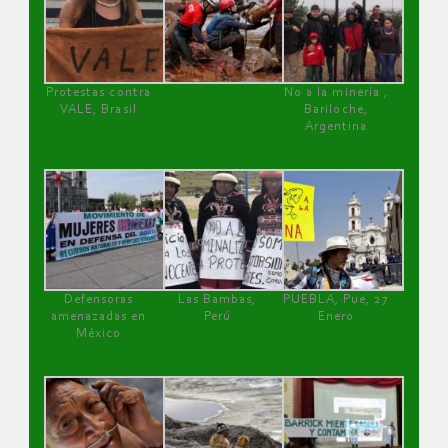
Protestas contra
No a la minería ,
VALE, Brasil
Bariloche,
Argentina
Defensoras
Las Bambas,
PUEBLA, Pue, 27
amenazadas en
Perú
Enero
México