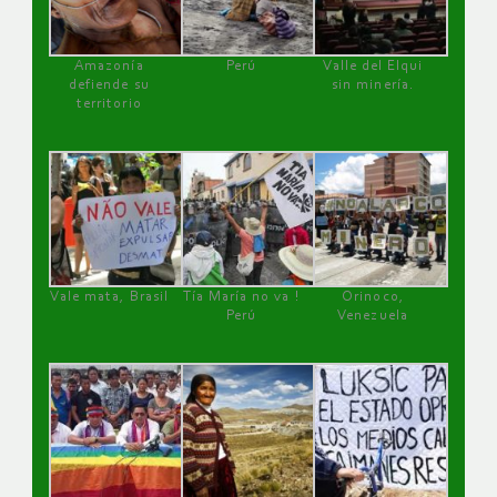
Amazonía
Perú
Valle del Elqui
defiende su
sin minería.
territorio
Vale mata, Brasil
Tía María no va !
Orinoco,
Perú
Venezuela