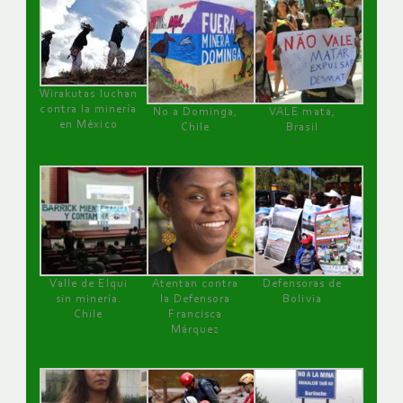
Wirakutas luchan
contra la minería
No a Dominga,
VALE mata,
en México
Chile
Brasil
Valle de Elqui
Atentan contra
Defensoras de
sin minería.
la Defensora
Bolivia
Chile
Francisca
Márquez