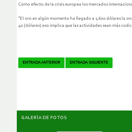
Como efecto de la crisis europea los mercados internacional
“El oro en algún momento ha llegado a 1,600 dólares la onza
40 (dólares) eso implica que las actividades sean más codic
Navegador
ENTRADA ANTERIOR
ENTRADA SIGUIENTE
de
artículos
GALERÌA DE FOTOS