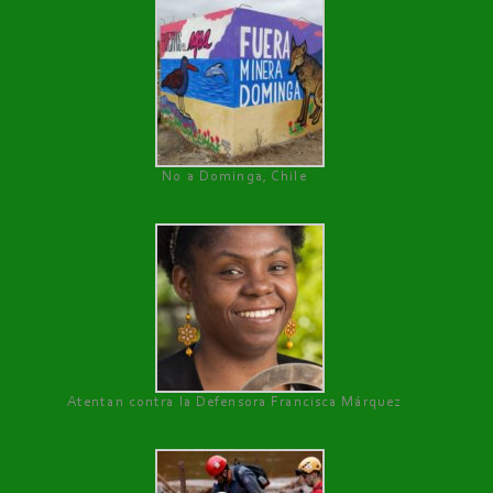
No a Dominga, Chile
Atentan contra la Defensora Francisca Márquez