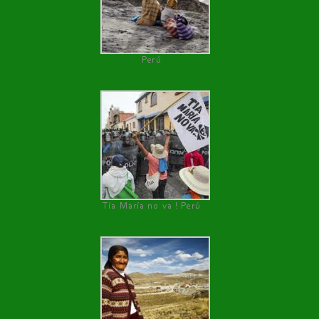
Perú
Tía María no va ! Perú