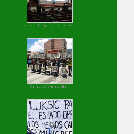
Valle del Elqui sin minería.
Orinoco, Venezuela