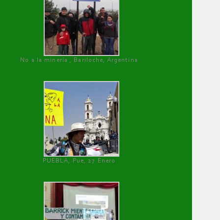
No a la minería , Bariloche, Argentina
PUEBLA, Pue, 27 Enero