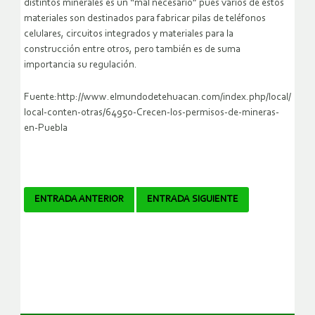
distintos minerales es un “mal necesario” pues varios de estos
materiales son destinados para fabricar pilas de teléfonos
celulares, circuitos integrados y materiales para la
construcción entre otros, pero también es de suma
importancia su regulación.
Fuente:http://www.elmundodetehuacan.com/index.php/local/
local-conten-otras/64950-Crecen-los-permisos-de-mineras-
en-Puebla
Navegador
ENTRADA ANTERIOR
ENTRADA SIGUIENTE
de
artículos