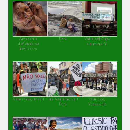
Amazonía
Perú
Valle del Elqui
defiende su
sin minería.
territorio
Vale mata, Brasil
Tía María no va !
Orinoco,
Perú
Venezuela