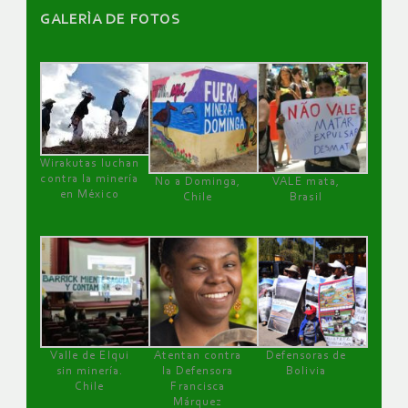
GALERÌA DE FOTOS
Wirakutas luchan
contra la minería
No a Dominga,
VALE mata,
en México
Chile
Brasil
Valle de Elqui
Atentan contra
Defensoras de
sin minería.
la Defensora
Bolivia
Chile
Francisca
Márquez