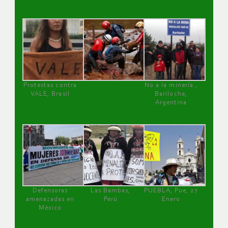
Protestas contra
No a la minería ,
VALE, Brasil
Bariloche,
Argentina
Defensoras
Las Bambas,
PUEBLA, Pue, 27
amenazadas en
Perú
Enero
México