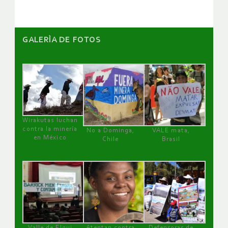
GALERÌA DE FOTOS
Wirakutas luchan
contra la minería
No a Dominga,
VALE mata,
en México
Chile
Brasil
Valle de Elqui
Atentan contra
Defensoras de