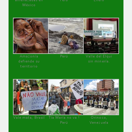
amenazadas en
Perú
Enero
México
Amazonía
Perú
Valle del Elqui
defiende su
sin minería.
territorio
Vale mata, Brasil
Tía María no va !
Orinoco,
Perú
Venezuela