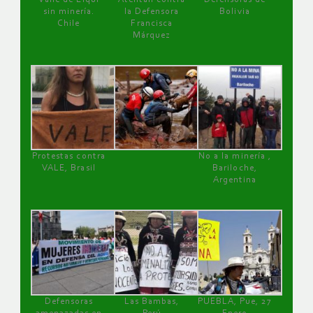
sin minería.
la Defensora
Bolivia
Chile
Francisca
Márquez
Protestas contra
No a la minería ,
VALE, Brasil
Bariloche,
Argentina
Defensoras
Las Bambas,
PUEBLA, Pue, 27