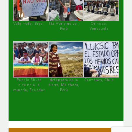
Vale mata, Brasil
Tía María no va !
Orinoco,
Perú
Venezuela
Pueblo Shuar
defensora de la
Caimanes, Chile
dice no a la
tierra, Melchora,
minería, Ecuador
Perú