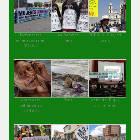
Defensoras
Las Bambas,
PUEBLA, Pue, 27
amenazadas en
Perú
Enero
México
Amazonía
Perú
Valle del Elqui
defiende su
sin minería.
territorio