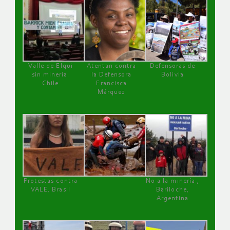
Valle de Elqui
Atentan contra
Defensoras de
sin minería.
la Defensora
Bolivia
Chile
Francisca
Márquez
Protestas contra
No a la minería ,
VALE, Brasil
Bariloche,
Argentina