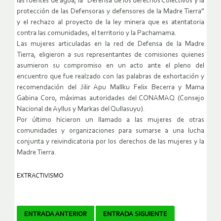
las fuentes de agua, la “Defensa de los derechos Colectivos y la
protección de las Defensoras y defensores de la Madre Tierra”
y el rechazo al proyecto de la ley minera que es atentatoria
contra las comunidades, el territorio y la Pachamama.
Las mujeres articuladas en la red de Defensa de la Madre
Tierra, eligieron a sus representantes de comisiones quienes
asumieron su compromiso en un acto ante el pleno del
encuentro que fue realzado con las palabras de exhortación y
recomendación del Jilir Apu Mallku Felix Becerra y Mama
Gabina Coro, máximas autoridades del CONAMAQ (Consejo
Nacional de Ayllus y Markas del Qullasuyu).
Por último hicieron un llamado a las mujeres de otras
comunidades y organizaciones para sumarse a una lucha
conjunta y reivindicatoria por los derechos de las mujeres y la
Madre Tierra.
EXTRACTIVISMO
Navegador
ENTRADA ANTERIOR
ENTRADA SIGUIENTE