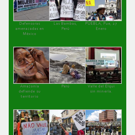
Defensoras
Las Bambas,
PUEBLA, Pue, 27
amenazadas en
Perú
Enero
México
Amazonía
Perú
Valle del Elqui
defiende su
sin minería.
territorio