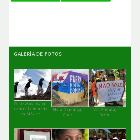
de
artículos
GALERÌA DE FOTOS
Wirakutas luchan
contra la minería
No a Dominga,
VALE mata,
en México
Chile
Brasil