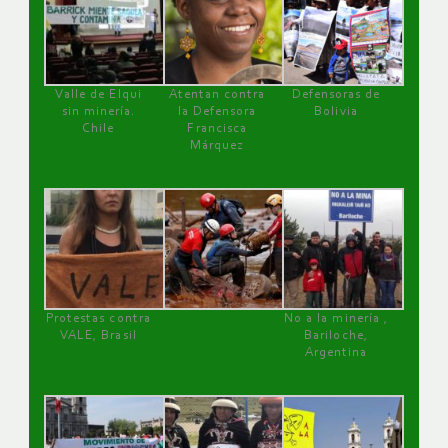
Valle de Elqui
Atentan contra
Defensoras de
sin minería.
la Defensora
Bolivia
Chile
Francisca
Márquez
Protestas contra
No a la minería ,
VALE, Brasil
Bariloche,
Argentina