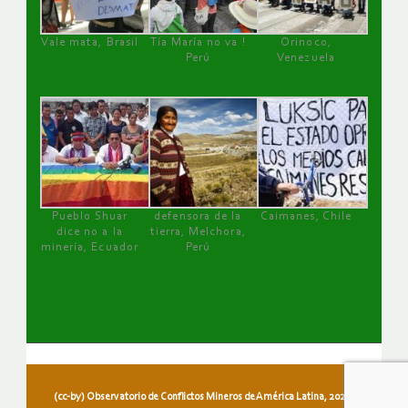
Vale mata, Brasil
Tía María no va !
Orinoco,
Perú
Venezuela
Pueblo Shuar
defensora de la
Caimanes, Chile
dice no a la
tierra, Melchora,
minería, Ecuador
Perú
(cc-by) Observatorio de Conflictos Mineros de América Latina, 2026