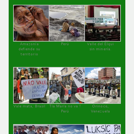
Amazonía
Perú
Valle del Elqui
defiende su
sin minería.
territorio
Vale mata, Brasil
Tía María no va !
Orinoco,
Perú
Venezuela