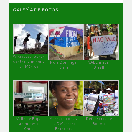
GALERÌA DE FOTOS
Wirakutas luchan
contra la minería
No a Dominga,
VALE mata,
en México
Chile
Brasil
Valle de Elqui
Atentan contra
Defensoras de
sin minería.
la Defensora
Bolivia
Chile
Francisca