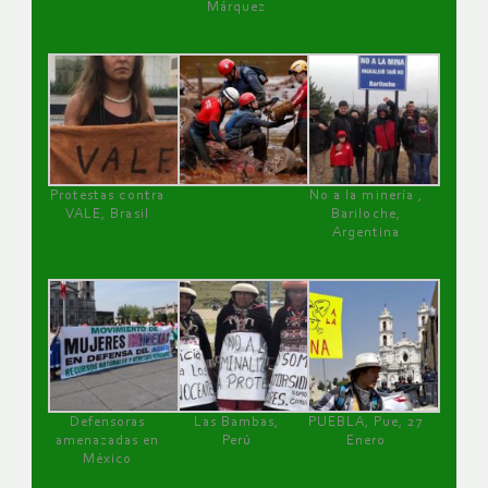
Márquez
Protestas contra
No a la minería ,
VALE, Brasil
Bariloche,
Argentina
Defensoras
Las Bambas,
PUEBLA, Pue, 27
amenazadas en
Perú
Enero
México