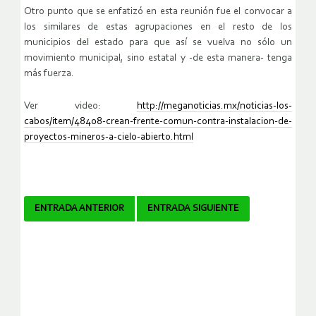
Otro punto que se enfatizó en esta reunión fue el convocar a
los similares de estas agrupaciones en el resto de los
municipios del estado para que así se vuelva no sólo un
movimiento municipal, sino estatal y -de esta manera- tenga
más fuerza.
Ver video:
http://meganoticias.mx/noticias-los-
cabos/item/48408-crean-frente-comun-contra-instalacion-de-
proyectos-mineros-a-cielo-abierto.html
Navegador
ENTRADA ANTERIOR
ENTRADA SIGUIENTE
de
artículos