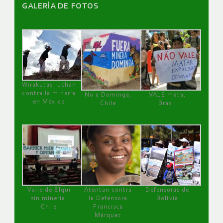
GALERÌA DE FOTOS
Wirakutas luchan
contra la minería
No a Dominga,
VALE mata,
en México
Chile
Brasil
Valle de Elqui
Atentan contra
Defensoras de
sin minería.
la Defensora
Bolivia
Chile
Francisca
Márquez