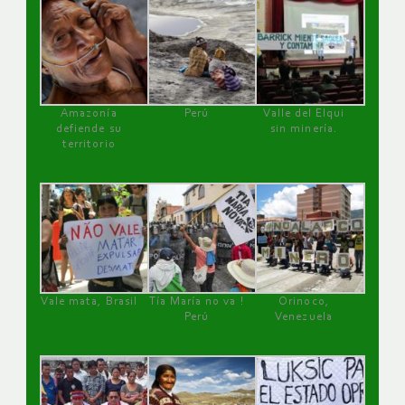
Amazonía
Perú
Valle del Elqui
defiende su
sin minería.
territorio
Vale mata, Brasil
Tía María no va !
Orinoco,
Perú
Venezuela