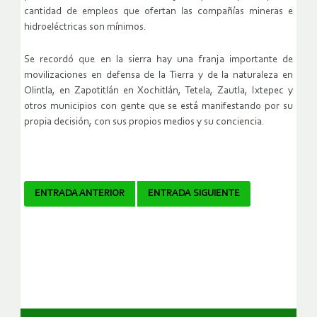
cantidad de empleos que ofertan las compañías mineras e
hidroeléctricas son mínimos.
Se recordó que en la sierra hay una franja importante de
movilizaciones en defensa de la Tierra y de la naturaleza en
Olintla, en Zapotitlán en Xochitlán, Tetela, Zautla, Ixtepec y
otros municipios con gente que se está manifestando por su
propia decisión, con sus propios medios y su conciencia.
Navegador
ENTRADA ANTERIOR
ENTRADA SIGUIENTE
de
artículos