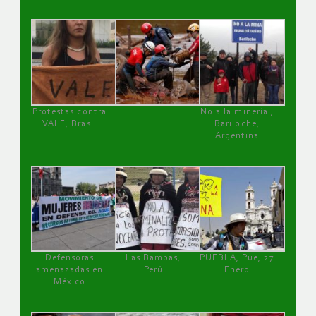
Protestas contra
No a la minería ,
VALE, Brasil
Bariloche,
Argentina
Defensoras
Las Bambas,
PUEBLA, Pue, 27
amenazadas en
Perú
Enero
México