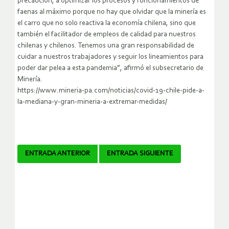
precaución, a optimizar los procesos y funcionamientos de
faenas al máximo porque no hay que olvidar que la minería es
el carro que no solo reactiva la economía chilena, sino que
también el facilitador de empleos de calidad para nuestros
chilenas y chilenos. Tenemos una gran responsabilidad de
cuidar a nuestros trabajadores y seguir los lineamientos para
poder dar pelea a esta pandemia”, afirmó el subsecretario de
Minería.
https://www.mineria-pa.com/noticias/covid-19-chile-pide-a-
la-mediana-y-gran-mineria-a-extremar-medidas/
Navegador
ENTRADA ANTERIOR
ENTRADA SIGUIENTE
de
artículos