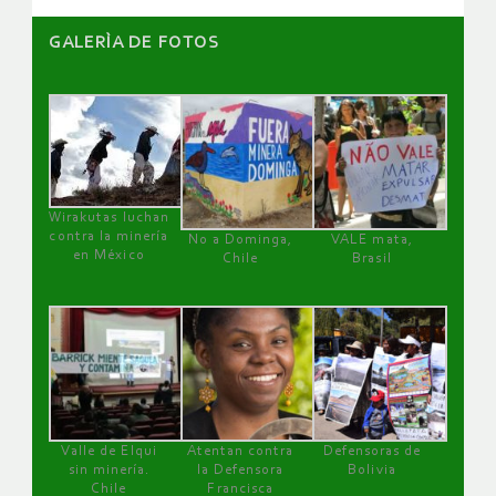
GALERÌA DE FOTOS
Wirakutas luchan
contra la minería
No a Dominga,
VALE mata,
en México
Chile
Brasil
Valle de Elqui
Atentan contra
Defensoras de
sin minería.
la Defensora
Bolivia
Chile
Francisca