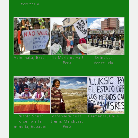
territorio
Vale mata, Brasil
Tía María no va !
Orinoco,
Perú
Venezuela
Pueblo Shuar
defensora de la
Caimanes, Chile
dice no a la
tierra, Melchora,
minería, Ecuador
Perú