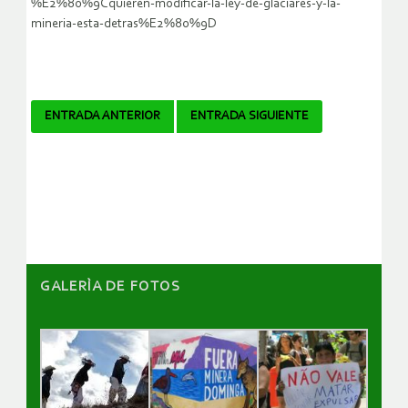
%E2%80%9Cquieren-modificar-la-ley-de-glaciares-y-la-
mineria-esta-detras%E2%80%9D
Navegador
ENTRADA ANTERIOR
ENTRADA SIGUIENTE
de
artículos
GALERÌA DE FOTOS