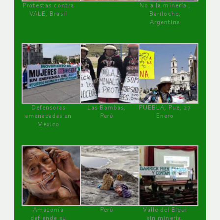
Protestas contra
No a la minería ,
VALE, Brasil
Bariloche,
Argentina
Defensoras
Las Bambas,
PUEBLA, Pue, 27
amenazadas en
Perú
Enero
México
Amazonía
Perú
Valle del Elqui
defiende su
sin minería.