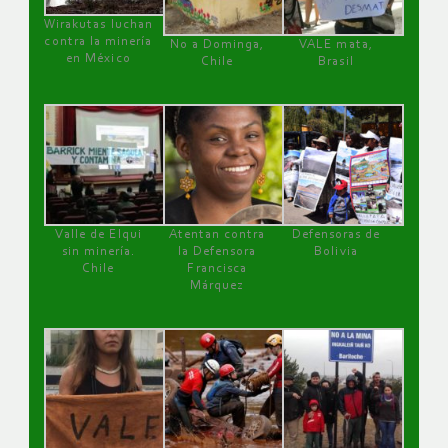
Wirakutas luchan
contra la minería
No a Dominga,
VALE mata,
en México
Chile
Brasil
Valle de Elqui
Atentan contra
Defensoras de
sin minería.
la Defensora
Bolivia
Chile
Francisca
Márquez