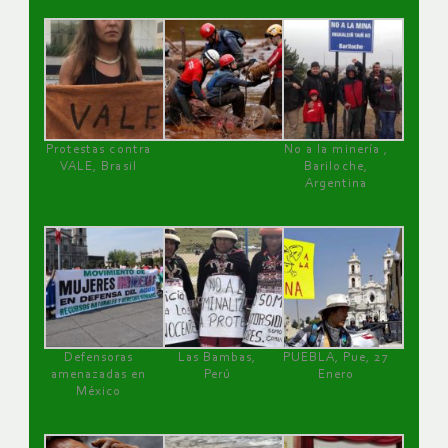
Protestas contra
No a la minería ,
VALE, Brasil
Bariloche,
Argentina
Defensoras
Las Bambas,
PUEBLA, Pue, 27
amenazadas en
Perú
Enero
México