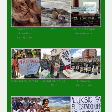
Amazonía
Perú
Valle del Elqui
defiende su
sin minería.
territorio
Vale mata, Brasil
Tía María no va !
Orinoco,
Perú
Venezuela