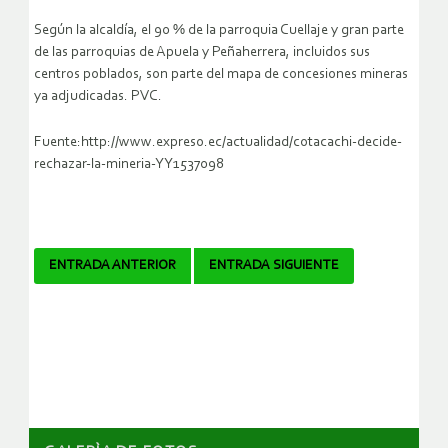
Según la alcaldía, el 90 % de la parroquia Cuellaje y gran parte
de las parroquias de Apuela y Peñaherrera, incluidos sus
centros poblados, son parte del mapa de concesiones mineras
ya adjudicadas. PVC.
Fuente:http://www.expreso.ec/actualidad/cotacachi-decide-
rechazar-la-mineria-YY1537098
Navegador
ENTRADA ANTERIOR
ENTRADA SIGUIENTE
de
artículos