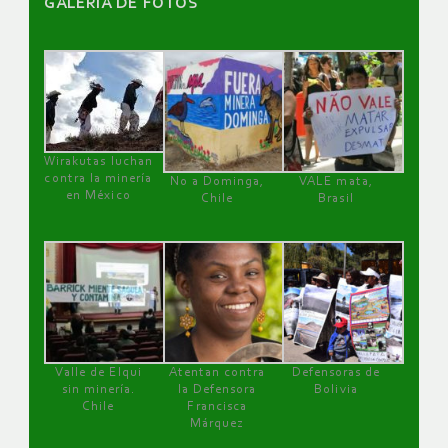
GALERÌA DE FOTOS
Wirakutas luchan
contra la minería
No a Dominga,
VALE mata,
en México
Chile
Brasil
Valle de Elqui
Atentan contra
Defensoras de
sin minería.
la Defensora
Bolivia
Chile
Francisca
Márquez