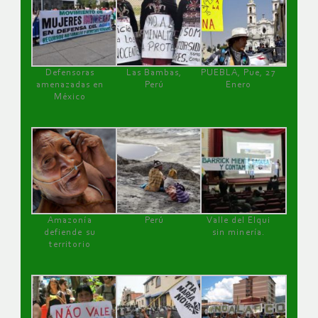
Defensoras
Las Bambas,
PUEBLA, Pue, 27
amenazadas en
Perú
Enero
México
Amazonía
Perú
Valle del Elqui
defiende su
sin minería.
territorio