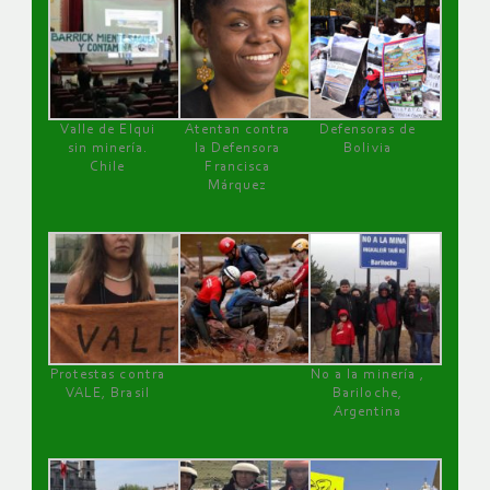
Valle de Elqui
Atentan contra
Defensoras de
sin minería.
la Defensora
Bolivia
Chile
Francisca
Márquez
Protestas contra
No a la minería ,
VALE, Brasil
Bariloche,
Argentina