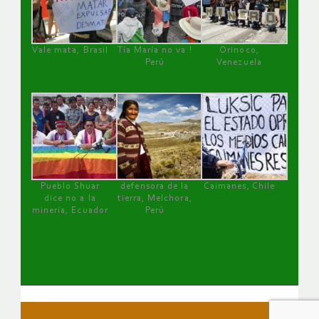
Vale mata, Brasil
Tía María no va !
Orinoco,
Perú
Venezuela
Pueblo Shuar
defensora de la
Caimanes, Chile
dice no a la
tierra, Melchora,
minería, Ecuador
Perú