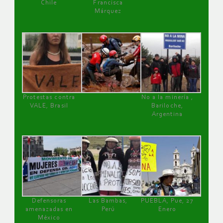
Chile
Francisca
Márquez
Protestas contra
No a la minería ,
VALE, Brasil
Bariloche,
Argentina
Defensoras
Las Bambas,
PUEBLA, Pue, 27
amenazadas en
Perú
Enero
México