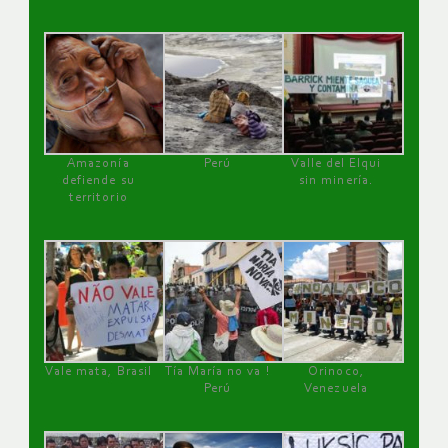
Amazonía
Perú
Valle del Elqui
defiende su
sin minería.
territorio
Vale mata, Brasil
Tía María no va !
Orinoco,
Perú
Venezuela