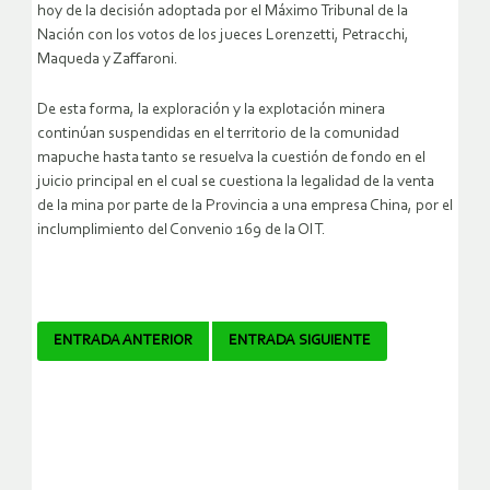
hoy de la decisión adoptada por el Máximo Tribunal de la
Nación con los votos de los jueces Lorenzetti, Petracchi,
Maqueda y Zaffaroni.
De esta forma, la exploración y la explotación minera
continúan suspendidas en el territorio de la comunidad
mapuche hasta tanto se resuelva la cuestión de fondo en el
juicio principal en el cual se cuestiona la legalidad de la venta
de la mina por parte de la Provincia a una empresa China, por el
inclumplimiento del Convenio 169 de la OIT.
Navegador
ENTRADA ANTERIOR
ENTRADA SIGUIENTE
de
artículos