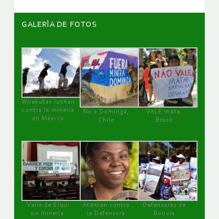
GALERÌA DE FOTOS
Wirakutas luchan
contra la minería
No a Dominga,
VALE mata,
en México
Chile
Brasil
Valle de Elqui
Atentan contra
Defensoras de
sin minería.
la Defensora
Bolivia