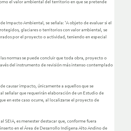
como el valor ambiental del territorio en que se pretende
de Impacto Ambiental, se señala: ‘A objeto de evaluar si el
rotegidos, glaciares o territorios con valor ambiental, se
erados por el proyecto o actividad, teniendo en especial
e las normas se puede concluir que toda obra, proyecto o
través del instrumento de revisión más intenso contemplado
les de causar impacto, únicamente a aquellos que se
, al señalar que requerirán elaboración de un Estudio de
ue en este caso ocurre, al localizarse el proyecto de
o al SEIA, es menester destacar que, conforme fuera
 inserto en el Área de Desarrollo Indígena Alto Andino de