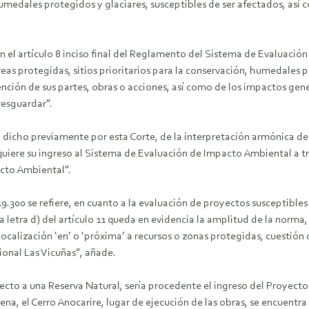
 humedales protegidos y glaciares, susceptibles de ser afectados, así 
 el artículo 8 inciso final del Reglamento del Sistema de Evaluación 
eas protegidas, sitios prioritarios para la conservación, humedales p
ención de sus partes, obras o acciones, así como de los impactos gen
resguardar”.
a dicho previamente por esta Corte, de la interpretación armónica d
quiere su ingreso al Sistema de Evaluación de Impacto Ambiental a 
acto Ambiental”.
 N° 19.300 se refiere, en cuanto a la evaluación de proyectos susceptib
la letra d) del artículo 11 queda en evidencia la amplitud de la norma
alización ‘en’ o ‘próxima’ a recursos o zonas protegidas, cuestión q
ional Las Vicuñas”, añade.
yecto a una Reserva Natural, sería procedente el ingreso del Proyect
a, el Cerro Anocarire, lugar de ejecución de las obras, se encuentra