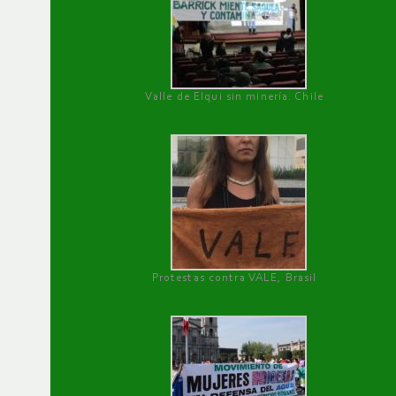
Valle de Elqui sin minería. Chile
Protestas contra VALE, Brasil