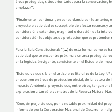
áreas protegidas, sitios prioritarios para la conservación,
emplazar’”.
“Finalmente –continúa–, en concordancia con lo anterior, en
proyecto o actividad es susceptible de afectar recursos y ár
considerará la extensión, magnitud o duración de la interv
consideración los objetos de protección que se pretenden 
Para la Sala Constitucional: “(…) de esta forma, como se h
actividad que se encuentre próxima a un área protegida re
en la legislación vigente, consistente en el Estudio de Imp
“Esto es, ya que si bien el artículo 10 literal 10 de la Ley
encuentren en áreas de protección oficial, de la lectura de 
Impacto Ambiental proyecto que, entre otros, tengan una loc
exploración a tan sólo 20 metros de la Reserva Natural Nac
“Que, sin perjuicio que, por la notable proximidad del pro
informado por la Corporación Nacional de Desarrollo Indígen