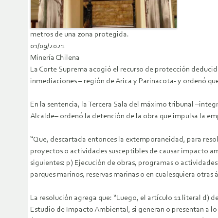
metros de una zona protegida.
01/09/2021
Minería Chilena
La Corte Suprema acogió el recurso de protección deducido
inmediaciones – región de Arica y Parinacota- y ordenó qu
En la sentencia, la Tercera Sala del máximo tribunal –int
Alcalde– ordenó la detención de la obra que impulsa la em
“Que, descartada entonces la extemporaneidad, para resolver 
proyectos o actividades susceptibles de causar impacto am
siguientes: p) Ejecución de obras, programas o actividades
parques marinos, reservas marinas o en cualesquiera otras ár
La resolución agrega que: “Luego, el artículo 11 literal d)
Estudio de Impacto Ambiental, si generan o presentan a lo m