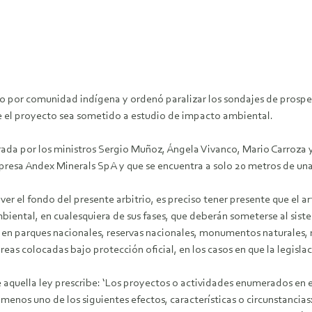
 por comunidad indígena y ordenó paralizar los sondajes de prospec
e el proyecto sea sometido a estudio de impacto ambiental.
egrada por los ministros Sergio Muñoz, Ángela Vivanco, Mario Carroz
presa Andex Minerals SpA y que se encuentra a solo 20 metros de un
el fondo del presente arbitrio, es preciso tener presente que el artí
biental, en cualesquiera de sus fases, que deberán someterse al sis
 en parques nacionales, reservas nacionales, monumentos naturales, r
eas colocadas bajo protección oficial, en los casos en que la legislaci
 de aquella ley prescribe: ‘Los proyectos o actividades enumerados en 
enos uno de los siguientes efectos, características o circunstancias