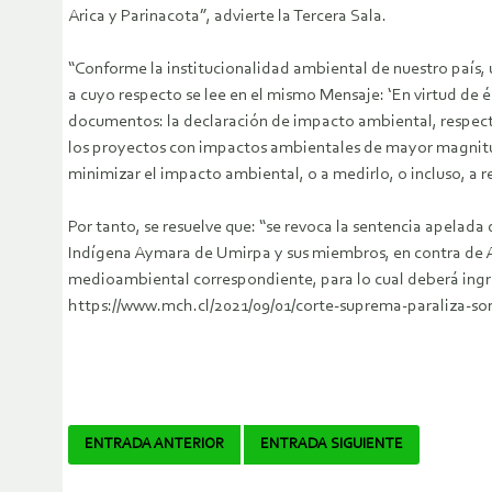
Arica y Parinacota”, advierte la Tercera Sala.
“Conforme la institucionalidad ambiental de nuestro país, 
a cuyo respecto se lee en el mismo Mensaje: ‘En virtud de
documentos: la declaración de impacto ambiental, respect
los proyectos con impactos ambientales de mayor magnitud.
minimizar el impacto ambiental, o a medirlo, o incluso, a r
Por tanto, se resuelve que: “se revoca la sentencia apelada 
Indígena Aymara de Umirpa y sus miembros, en contra de A
medioambiental correspondiente, para lo cual deberá ingr
https://www.mch.cl/2021/09/01/corte-suprema-paraliza-s
Navegador
ENTRADA ANTERIOR
ENTRADA SIGUIENTE