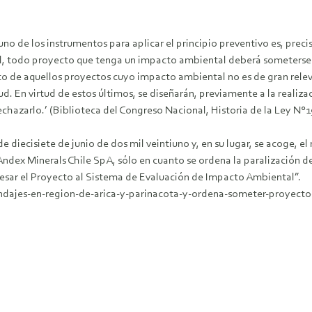
uno de los instrumentos para aplicar el principio preventivo es, pr
 él, todo proyecto que tenga un impacto ambiental deberá someterse a
o de aquellos proyectos cuyo impacto ambiental no es de gran relev
 En virtud de estos últimos, se diseñarán, previamente a la realiza
echazarlo.’ (Biblioteca del Congreso Nacional, Historia de la Ley N°1
de diecisiete de junio de dos mil veintiuno y, en su lugar, se acoge, 
ndex Minerals Chile SpA, sólo en cuanto se ordena la paralización d
esar el Proyecto al Sistema de Evaluación de Impacto Ambiental”.
ondajes-en-region-de-arica-y-parinacota-y-ordena-someter-proyect