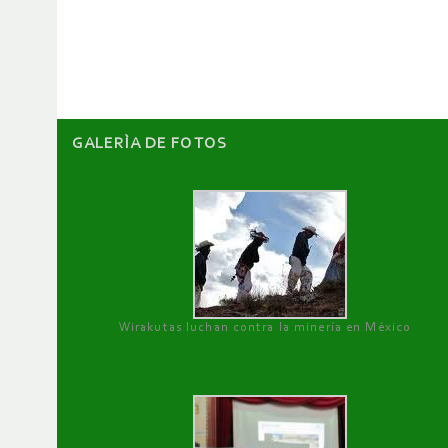
de
artículos
GALERÌA DE FOTOS
Wirakutas luchan contra la minería en México