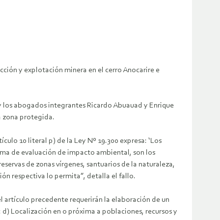
ción y explotación minera en el cerro Anocarire e
a y los abogados integrantes Ricardo Abuauad y Enrique
a zona protegida.
culo 10 literal p) de la Ley Nº 19.300 expresa: ‘Los
tema de evaluación de impacto ambiental, son los
eservas de zonas vírgenes, santuarios de la naturaleza,
ón respectiva lo permita”, detalla el fallo.
el artículo precedente requerirán la elaboración de un
: d) Localización en o próxima a poblaciones, recursos y