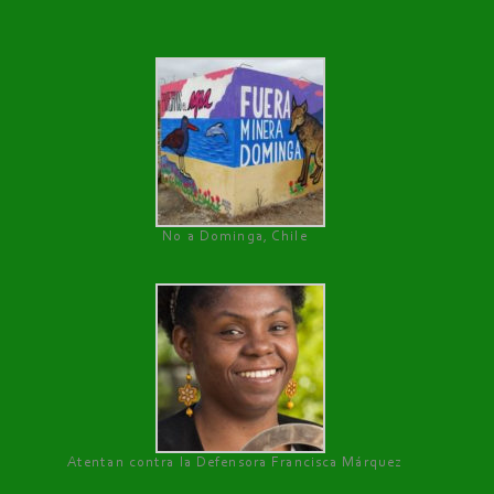
No a Dominga, Chile
Atentan contra la Defensora Francisca Márquez