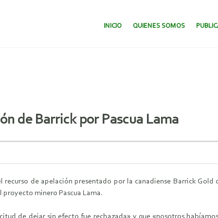
SALTAR AL CONTENIDO.
INICIO
QUIENES SOMOS
PUBLI
ión de Barrick por Pascua Lama
 recurso de apelación presentado por la canadiense Barrick Gold q
el proyecto minero Pascua Lama.
olicitud de dejar sin efecto fue rechazada» y que «nosotros habíamo