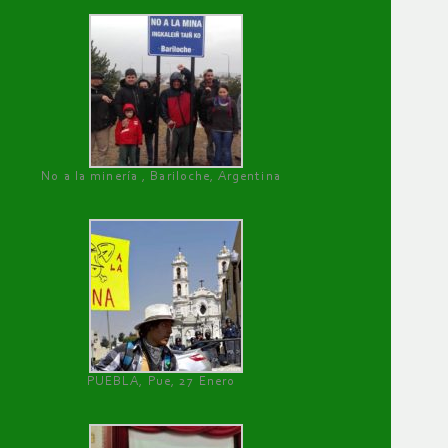
No a la minería , Bariloche, Argentina
PUEBLA, Pue, 27 Enero