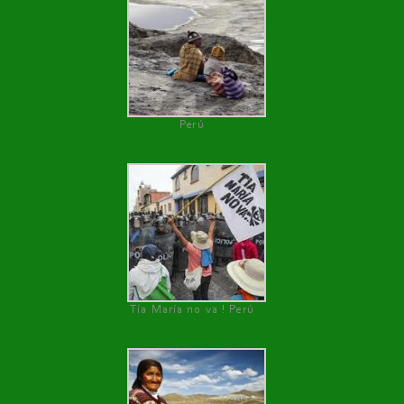
Perú
Tía María no va ! Perú