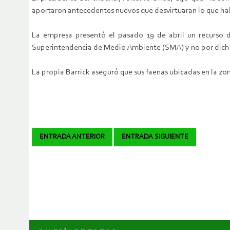
aportaron antecedentes nuevos que desvirtuaran lo que ha
La empresa presentó el pasado 19 de abril un recurso d
Superintendencia de Medio Ambiente (SMA) y no por dicho
La propia Barrick aseguró que sus faenas ubicadas en la zon
Navegador
ENTRADA ANTERIOR
ENTRADA SIGUIENTE
de
artículos