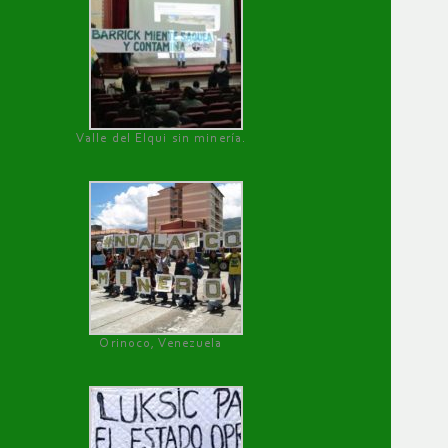
Valle del Elqui sin minería.
Orinoco, Venezuela