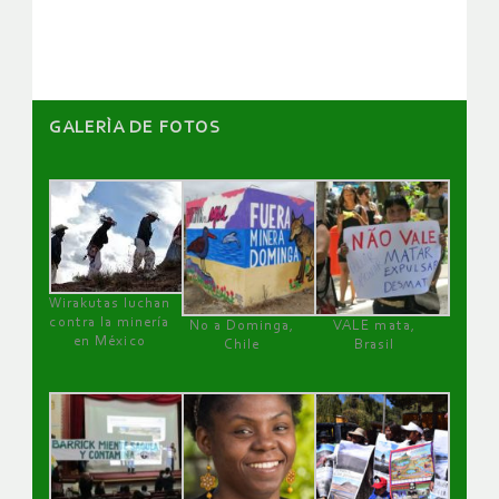
artículos
GALERÌA DE FOTOS
Wirakutas luchan
contra la minería
No a Dominga,
VALE mata,
en México
Chile
Brasil