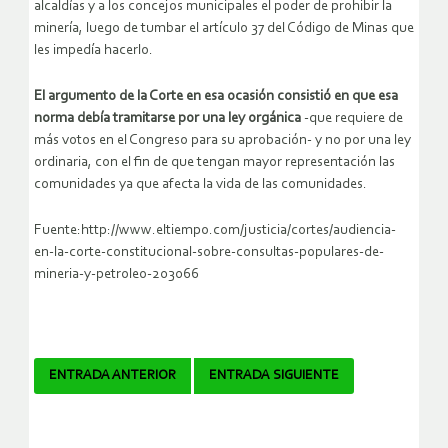
alcaldías y a los concejos municipales el poder de prohibir la
minería, luego de tumbar el artículo 37 del Código de Minas que
les impedía hacerlo.
El argumento de la Corte en esa ocasión consistió en que esa
norma debía tramitarse por una ley orgánica
-que requiere de
más votos en el Congreso para su aprobación- y no por una ley
ordinaria, con el fin de que tengan mayor representación las
comunidades ya que afecta la vida de las comunidades.
Fuente:http://www.eltiempo.com/justicia/cortes/audiencia-
en-la-corte-constitucional-sobre-consultas-populares-de-
mineria-y-petroleo-203066
Navegador
ENTRADA ANTERIOR
ENTRADA SIGUIENTE
de