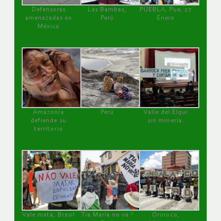
Defensoras
Las Bambas,
PUEBLA, Pue, 27
amenazadas en
Perú
Enero
México
Amazonía
Perú
Valle del Elqui
defiende su
sin minería.
territorio
Vale mata, Brasil
Tía María no va !
Orinoco,