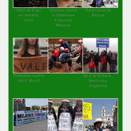
Valle de Elqui
Atentan contra
Defensoras de
sin minería.
la Defensora
Bolivia
Chile
Francisca
Márquez
Protestas contra
No a la minería ,
VALE, Brasil
Bariloche,
Argentina