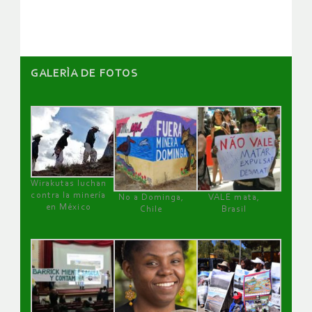
artículos
GALERÌA DE FOTOS
Wirakutas luchan
contra la minería
No a Dominga,
VALE mata,
en México
Chile
Brasil