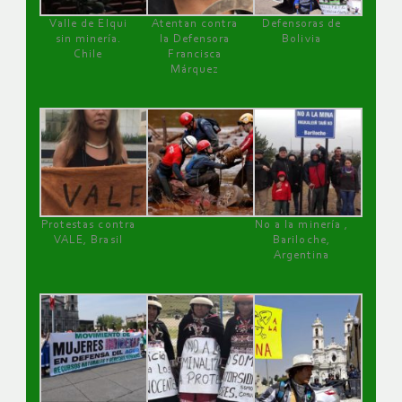
Valle de Elqui
Atentan contra
Defensoras de
sin minería.
la Defensora
Bolivia
Chile
Francisca
Márquez
Protestas contra
No a la minería ,
VALE, Brasil
Bariloche,
Argentina