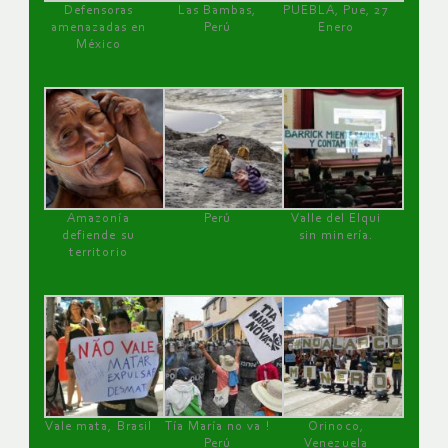
Defensoras
Las Bambas,
PUEBLA, Pue, 27
amenazadas en
Perú
Enero
México
Amazonía
Perú
Valle del Elqui
defiende su
sin minería.
territorio
Vale mata, Brasil
Tía María no va !
Orinoco,
Perú
Venezuela