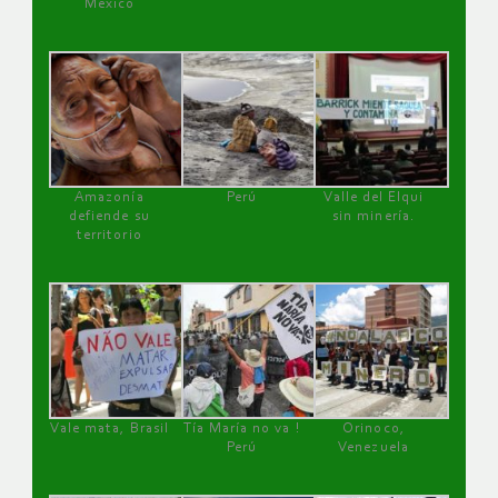
México
Amazonía
Perú
Valle del Elqui
defiende su
sin minería.
territorio
Vale mata, Brasil
Tía María no va !
Orinoco,
Perú
Venezuela