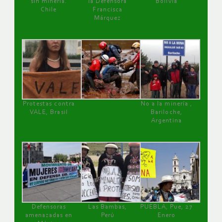
sin minería.
la Defensora
Bolivia
Chile
Francisca
Márquez
Protestas contra
No a la minería ,
VALE, Brasil
Bariloche,
Argentina
Defensoras
Las Bambas,
PUEBLA, Pue, 27
amenazadas en
Perú
Enero