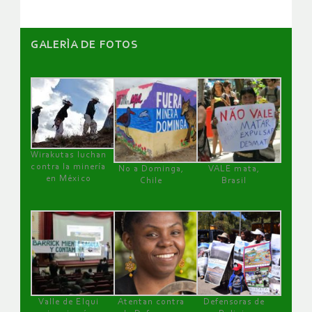
GALERÌA DE FOTOS
Wirakutas luchan
contra la minería
No a Dominga,
VALE mata,
en México
Chile
Brasil
Valle de Elqui
Atentan contra
Defensoras de