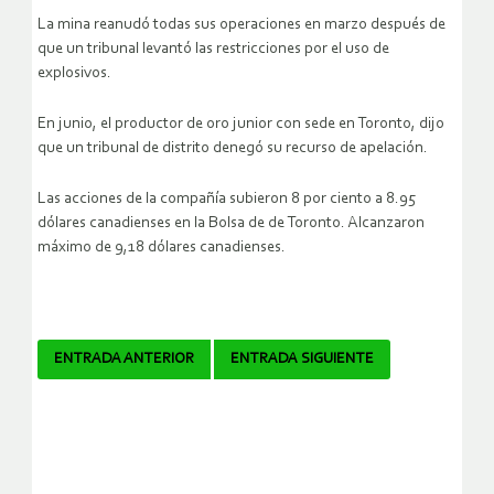
La mina reanudó todas sus operaciones en marzo después de
que un tribunal levantó las restricciones por el uso de
explosivos.
En junio, el productor de oro junior con sede en Toronto, dijo
que un tribunal de distrito denegó su recurso de apelación.
Las acciones de la compañía subieron 8 por ciento a 8.95
dólares canadienses en la Bolsa de de Toronto. Alcanzaron
máximo de 9,18 dólares canadienses.
Navegador
ENTRADA ANTERIOR
ENTRADA SIGUIENTE
de
artículos