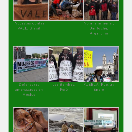
Protestas contra
No a la minería ,
VALE, Brasil
Bariloche,
Argentina
Defensoras
Las Bambas,
PUEBLA, Pue, 27
amenazadas en
Perú
Enero
México