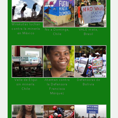
Wirakutas luchan
contra la minería
No a Dominga,
VALE mata,
en México
Chile
Brasil
Valle de Elqui
Atentan contra
Defensoras de
sin minería.
la Defensora
Bolivia
Chile
Francisca
Márquez