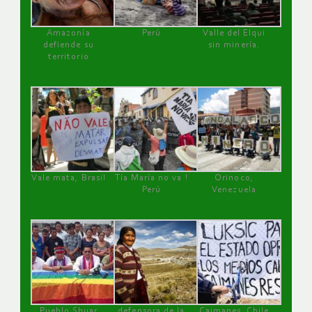
Amazonía
Perú
Valle del Elqui
defiende su
sin minería.
territorio
Vale mata, Brasil
Tía María no va !
Orinoco,
Perú
Venezuela
Pueblo Shuar
defensora de la
Caimanes, Chile