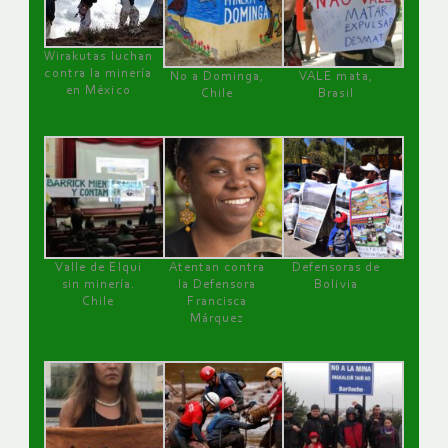
Wirakutas luchan
contra la minería
No a Dominga,
VALE mata,
en México
Chile
Brasil
Valle de Elqui
Atentan contra
Defensoras de
sin minería.
la Defensora
Bolivia
Chile
Francisca
Márquez