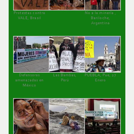
Protestas contra
No a la minería ,
VALE, Brasil
Bariloche,
Argentina
Defensoras
Las Bambas,
PUEBLA, Pue, 27
amenazadas en
Perú
Enero
México