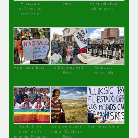
Amazonía
Perú
Valle del Elqui
defiende su
sin minería.
territorio
Vale mata, Brasil
Tía María no va !
Orinoco,
Perú
Venezuela
Pueblo Shuar
defensora de la
Caimanes, Chile
dice no a la
tierra, Melchora,
minería, Ecuador
Perú