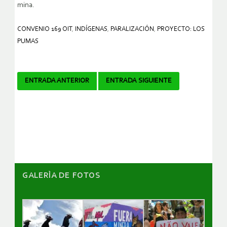
mina.
CONVENIO 169 OIT
,
INDÍGENAS
,
PARALIZACIÓN
,
PROYECTO: LOS
PUMAS
Navegador
ENTRADA ANTERIOR
ENTRADA SIGUIENTE
de
artículos
GALERÌA DE FOTOS