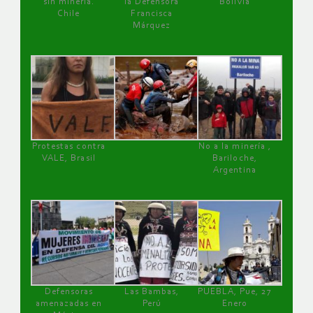
sin minería.
la Defensora
Bolivia
Chile
Francisca
Márquez
Protestas contra
No a la minería ,
VALE, Brasil
Bariloche,
Argentina
Defensoras
Las Bambas,
PUEBLA, Pue, 27
amenazadas en
Perú
Enero