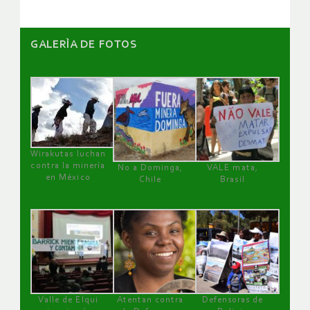
GALERÌA DE FOTOS
Wirakutas luchan
contra la minería
No a Dominga,
VALE mata,
en México
Chile
Brasil
Valle de Elqui
Atentan contra
Defensoras de