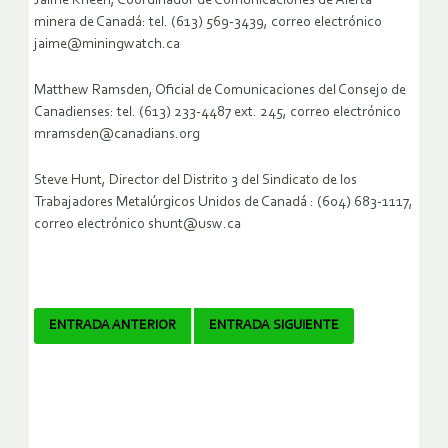
Jaime Kneen, Coordinador de Comunicaciones de Alerta
minera de Canadá: tel. (613) 569-3439, correo electrónico
jaime@miningwatch.ca
Matthew Ramsden, Oficial de Comunicaciones del Consejo de
Canadienses: tel. (613) 233-4487 ext. 245, correo electrónico
mramsden@canadians.org
Steve Hunt, Director del Distrito 3 del Sindicato de los
Trabajadores Metalúrgicos Unidos de Canadá : (604) 683-1117,
correo electrónico shunt@usw.ca
Navegador
ENTRADA ANTERIOR
ENTRADA SIGUIENTE
de
artículos