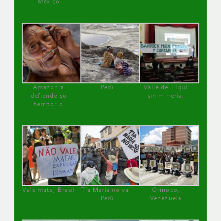
México
Amazonía
Perú
Valle del Elqui
defiende su
sin minería.
territorio
Vale mata, Brasil
Tía María no va !
Orinoco,
Perú
Venezuela