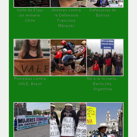
Valle de Elqui
Atentan contra
Defensoras de
sin minería.
la Defensora
Bolivia
Chile
Francisca
Márquez
Protestas contra
No a la minería ,
VALE, Brasil
Bariloche,
Argentina