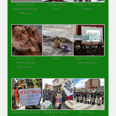
Defensoras
Las Bambas,
PUEBLA, Pue, 27
amenazadas en
Perú
Enero
México
Amazonía
Perú
Valle del Elqui
defiende su
sin minería.
territorio
Vale mata, Brasil
Tía María no va !
Orinoco,