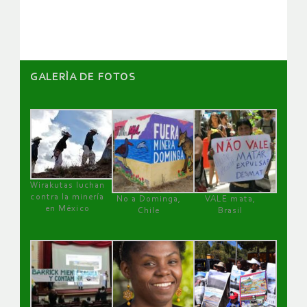
artículos
GALERÌA DE FOTOS
Wirakutas luchan
contra la minería
No a Dominga,
VALE mata,
en México
Chile
Brasil