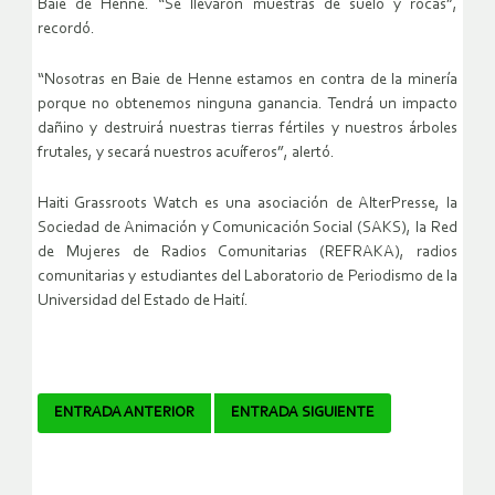
Baie de Henne. “Se llevaron muestras de suelo y rocas”,
recordó.
“Nosotras en Baie de Henne estamos en contra de la minería
porque no obtenemos ninguna ganancia. Tendrá un impacto
dañino y destruirá nuestras tierras fértiles y nuestros árboles
frutales, y secará nuestros acuíferos”, alertó.
Haiti Grassroots Watch es una asociación de AlterPresse, la
Sociedad de Animación y Comunicación Social (SAKS), la Red
de Mujeres de Radios Comunitarias (REFRAKA), radios
comunitarias y estudiantes del Laboratorio de Periodismo de la
Universidad del Estado de Haití.
Navegador
ENTRADA ANTERIOR
ENTRADA SIGUIENTE
de