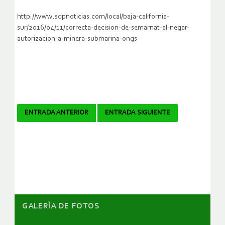
http://www.sdpnoticias.com/local/baja-california-
sur/2016/04/11/correcta-decision-de-semarnat-al-negar-
autorizacion-a-minera-submarina-ongs
Navegador
ENTRADA ANTERIOR
ENTRADA SIGUIENTE
de
artículos
GALERÌA DE FOTOS