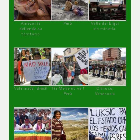
Amazonía
Perú
Valle del Elqui
defiende su
sin minería.
territorio
Vale mata, Brasil
Tía María no va !
Orinoco,
Perú
Venezuela