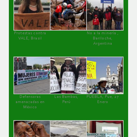
Protestas contra
No a la minería ,
VALE, Brasil
Bariloche,
Argentina
Defensoras
Las Bambas,
PUEBLA, Pue, 27
amenazadas en
Perú
Enero
México