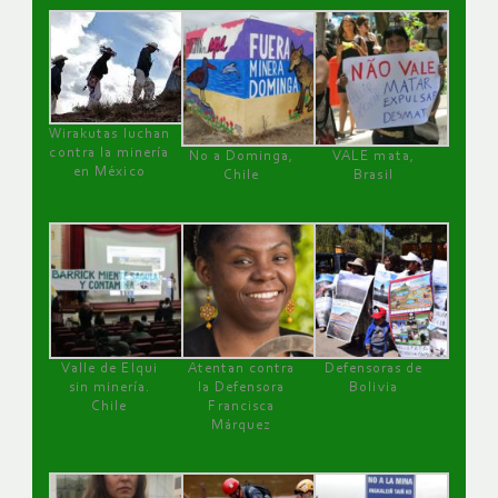
Wirakutas luchan
contra la minería
No a Dominga,
VALE mata,
en México
Chile
Brasil
Valle de Elqui
Atentan contra
Defensoras de
sin minería.
la Defensora
Bolivia
Chile
Francisca
Márquez