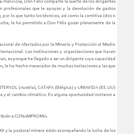
 maliciosa, Don Félix comparte la suerte de los dirigentes
on profesionales que le apoyan y la devolución de gastos
, por lo que tanto los técnicos, así como la comitiva (dos o
 lucha, le ha permitido a Don Félix gozar plenamente de la
acional de Afectados por la Minería y Protección al Medio
ernacional. Las instituciones y organizaciones que hacen
itan, es porque ha llegado a ser un dirigente cuya capacidad
n, le ha hecho merecedor de muchas invitaciones a las que
o INTERSOL (Austria), CATAPA (Bélgica) y UMAVIDA (EE.UU)
a y el cambio climático. En alguna oportunidad invitaron a
o también a CONAMPROMA.
II y la pastoral minera están acompañando la lucha de los