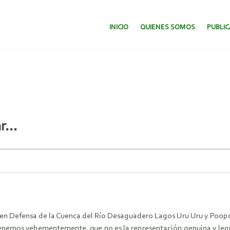
SALTAR AL CONTENIDO.
INICIO
QUIENES SOMOS
PUBLI
ar…
a en Defensa de la Cuenca del Río Desaguadero Lagos Uru Uru y Poop
stenemos vehementemente, que no es la representación genuina y legí