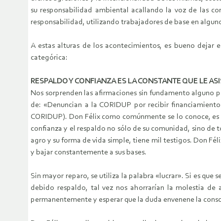
su responsabilidad ambiental acallando la voz de las 
responsabilidad, utilizando trabajadores de base en algunos
A estas alturas de los acontecimientos, es bueno dejar
categórica:
RESPALDO Y CONFIANZA ES LA CONSTANTE QUE LE ASI
Nos sorprenden las afirmaciones sin fundamento alguno pub
de: «Denuncian a la CORIDUP por recibir financiamiento 
CORIDUP). Don Félix como comúnmente se lo conoce, es un
confianza y el respaldo no sólo de su comunidad, sino de 
agro y su forma de vida simple, tiene mil testigos. Don Féli
y bajar constantemente a sus bases.
Sin mayor reparo, se utiliza la palabra «lucrar». Si es que
debido respaldo, tal vez nos ahorrarían la molestia de 
permanentemente y esperar que la duda envenene la consci