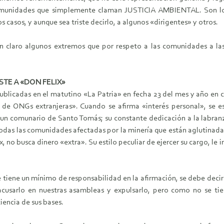
comunidades que simplemente claman JUSTICIA AMBIENTAL. Son los
 casos, y aunque sea triste decirlo, a algunos «dirigentes» y otros.
 en claro algunos extremos que por respeto a las comunidades a 
STE A «DON FELIX»
licadas en el matutino «La Patria» en fecha 23 del mes y año en cu
de ONGs extranjeras». Cuando se afirma «interés personal», se es
 comunario de Santo Tomás; su constante dedicación a la labranza 
todas las comunidades afectadas por la minería que están aglutinad
x, no busca dinero «extra». Su estilo peculiar de ejercer su cargo, le
 se tiene un mínimo de responsabilidad en la afirmación, se debe deci
acusarlo en nuestras asambleas y expulsarlo, pero como no se tien
encia de sus bases.