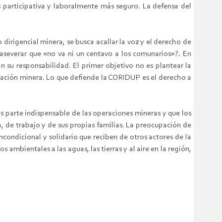
participativa y laboralmente más seguro. La defensa del
irigencial minera, se busca acallar la voz y el derecho de
severar que «no va ni un centavo a los comunarios»?. En
n su responsabilidad. El primer objetivo no es plantear la
nación minera. Lo que defiende la CORIDUP es el derecho a
 parte indispensable de las operaciones mineras y que los
 de trabajo y de sus propias familias. La preocupación de
condicional y solidario que reciben de otros actores de la
 ambientales a las aguas, las tierras y al aire en la región,