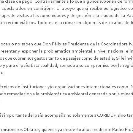
guna clase de pago. Contrariamente a lo que algunos suponen de forma
r «declarados en comisión». El apoyo que sí recibe es logístico c
viajes de visitas a las comunidades y de gestión a la ciudad de La Paz
 sin recibir viáticos. Todo este accionar en algo más de 10 años de
nocen o no saben que Don Félix es Presidente de la Coordinadora N
ntar y exponer la problemática ambiental a nivel nacional e int
los que cubren sus gastos tanto de pasajes como de estadía. Si le inv
 y para el país. Ésta cualidad, sumada a su compromiso por la regió
po.
 Técnicos de instituciones y/o organizaciones internacionales com
ando remediación a la problemática ambiental generada por la minerí
.
más importante del país, acompaña no solamente a CORIDUP, sin
 misioneros Oblatos, quienes ya desde 60 años mediante Radio Pio X