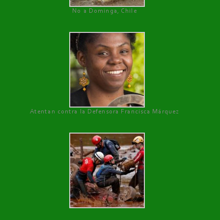
No a Dominga, Chile
Atentan contra la Defensora Francisca Márquez