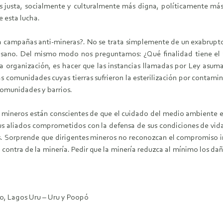
justa, socialmente y culturalmente más digna, políticamente más 
 esta lucha.
a campañas anti-mineras?. No se trata simplemente de un exabrupto d
 sano. Del mismo modo nos preguntamos: ¿Qué finalidad tiene el a
a organización, es hacer que las instancias llamadas por Ley asuma
 comunidades cuyas tierras sufrieron la esterilización por contami
 comunidades y barrios.
mineros están conscientes de que el cuidado del medio ambiente es
s aliados comprometidos con la defensa de sus condiciones de vida,
os. Sorprende que dirigentes mineros no reconozcan el compromiso in
contra de la minería. Pedir que la minería reduzca al mínimo los daños
o, Lagos Uru – Uru y Poopó