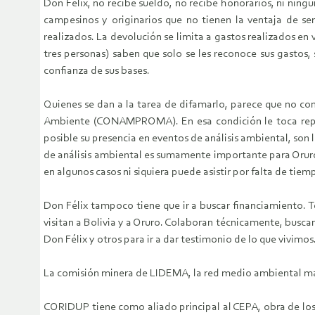
Don Félix, no recibe sueldo, no recibe honorarios, ni nin
campesinos y originarios que no tienen la ventaja de se
realizados. La devolución se limita a gastos realizados en 
tres personas) saben que solo se les reconoce sus gastos,
confianza de sus bases.
Quienes se dan a la tarea de difamarlo, parece que no co
Ambiente (CONAMPROMA). En esa condición le toca represe
posible su presencia en eventos de análisis ambiental, son 
de análisis ambiental es sumamente importante para Oruro
en algunos casos ni siquiera puede asistir por falta de tiem
Don Félix tampoco tiene que ir a buscar financiamiento.
visitan a Bolivia y a Oruro. Colaboran técnicamente, busc
Don Félix y otros para ir a dar testimonio de lo que vivimos
La comisión minera de LIDEMA, la red medio ambiental 
CORIDUP tiene como aliado principal al CEPA, obra de los