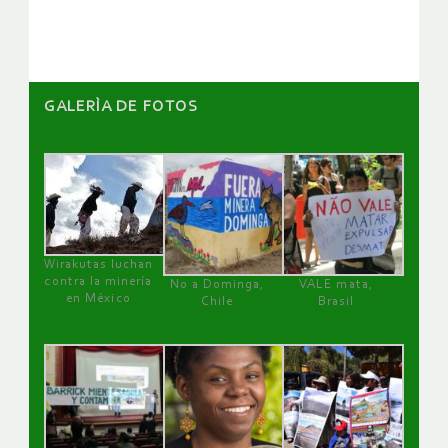
artículos
GALERÌA DE FOTOS
Wirakutas luchan
contra la minería
No a Dominga,
VALE mata,
en México
Chile
Brasil