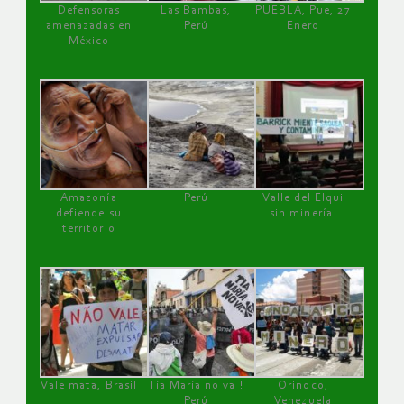
Defensoras
Las Bambas,
PUEBLA, Pue, 27
amenazadas en
Perú
Enero
México
Amazonía
Perú
Valle del Elqui
defiende su
sin minería.
territorio
Vale mata, Brasil
Tía María no va !
Orinoco,
Perú
Venezuela