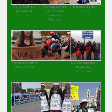
Valle de Elqui
Atentan contra
Defensoras de
sin minería.
la Defensora
Bolivia
Chile
Francisca
Márquez
Protestas contra
No a la minería ,
VALE, Brasil
Bariloche,
Argentina