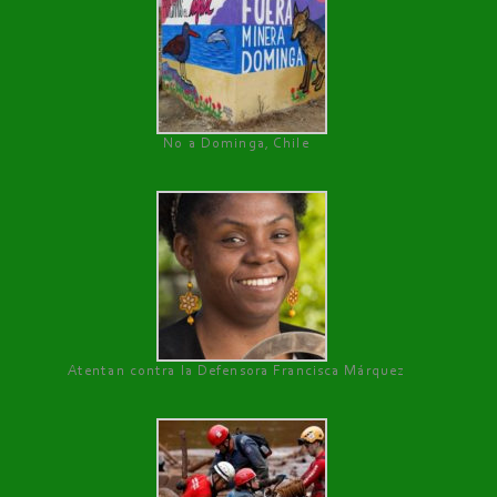
No a Dominga, Chile
Atentan contra la Defensora Francisca Márquez