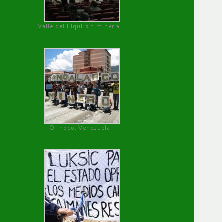
Valle del Elqui sin minería.
Orinoco, Venezuela