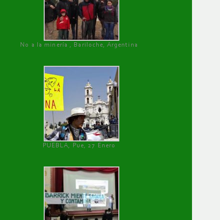
No a la minería , Bariloche, Argentina
PUEBLA, Pue, 27 Enero