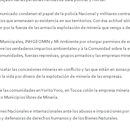
dejado varias personas heridas de bala policial y militar.
unicado condenan el papel de la policía Nacional y militares contra
s que amenazan su existencia en sus territorios. Con ésa actitud sól
 por la fuerza de las armas la explotación de minería que venga a de
 Municipales, INHGEOMIN y Mi Ambiente por otorgar permisos de expl
bre los verdaderos impactos ambientales y a la Comunidad sobre la 
comunidades, fuerzas represivas, grupos armados y las empresas mine
ncelar las concesiones mineras en conflicto y las que están en zonas 
la vida por dinero de la explotación de minería de las empresas.
 las comunidades en Yorito Yoro, en Tocoa colón la empresa minera i
o Municipios libres de Minería.
nes Nacionales e internacionales ante los abusos e imposiciones por 
s y defensoras de derechos humanos y de los Bienes Naturales.