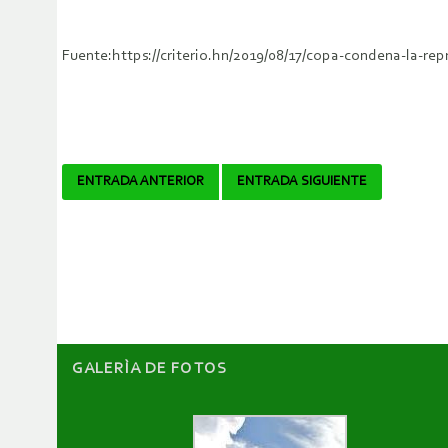
Fuente:https://criterio.hn/2019/08/17/copa-condena-la-repr
Navegador
ENTRADA ANTERIOR
ENTRADA SIGUIENTE
de
artículos
GALERÌA DE FOTOS