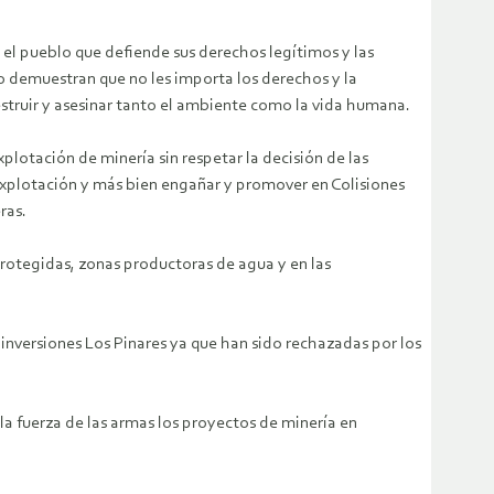
 el pueblo que defiende sus derechos legítimos y las
o demuestran que no les importa los derechos y la
struir y asesinar tanto el ambiente como la vida humana.
otación de minería sin respetar la decisión de las
explotación y más bien engañar y promover en Colisiones
ras.
protegidas, zonas productoras de agua y en las
nversiones Los Pinares ya que han sido rechazadas por los
la fuerza de las armas los proyectos de minería en