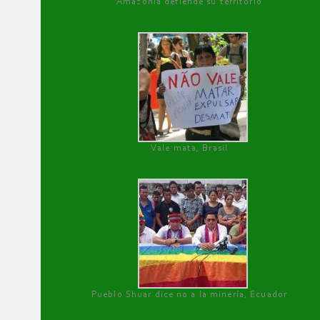
Amazonía defiende su territorio
Vale mata, Brasil
Pueblo Shuar dice no a la minería, Ecuador