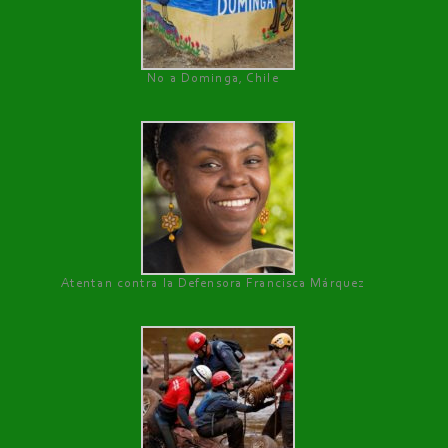
No a Dominga, Chile
Atentan contra la Defensora Francisca Márquez