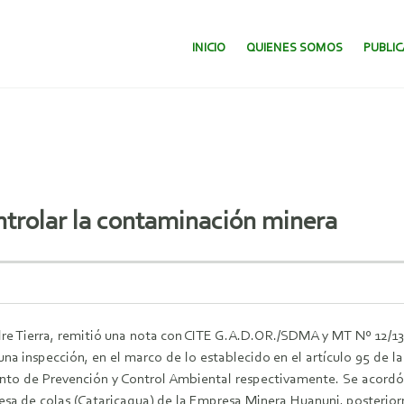
SALTAR AL CONTENIDO.
INICIO
QUIENES SOMOS
PUBLI
ntrolar la contaminación minera
e Tierra, remitió una nota con CITE G.A.D.OR./SDMA y MT Nº 12/13
na inspección, en el marco de lo establecido en el artículo 95 de la
 de Prevención y Control Ambiental respectivamente. Se acordó in
esa de colas (Cataricagua) de la Empresa Minera Huanuni, posterior