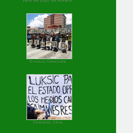
Valle del Elqui sin minería.
Orinoco, Venezuela
Caimanes, Chile