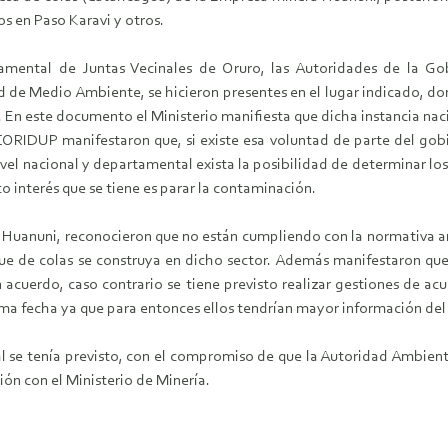
os en Paso Karavi y otros.
mental de Juntas Vecinales de Oruro, las Autoridades de la Go
de Medio Ambiente, se hicieron presentes en el lugar indicado, dond
 En este documento el Ministerio manifiesta que dicha instancia nacio
CORIDUP manifestaron que, si existe esa voluntad de parte del gobie
vel nacional y departamental exista la posibilidad de determinar lo
 interés que se tiene es parar la contaminación.
 Huanuni, reconocieron que no están cumpliendo con la normativa amb
e de colas se construya en dicho sector. Además manifestaron que
 acuerdo, caso contrario se tiene previsto realizar gestiones de acu
a fecha ya que para entonces ellos tendrían mayor información del 
cual se tenía previsto, con el compromiso de que la Autoridad Am
ión con el Ministerio de Minería.