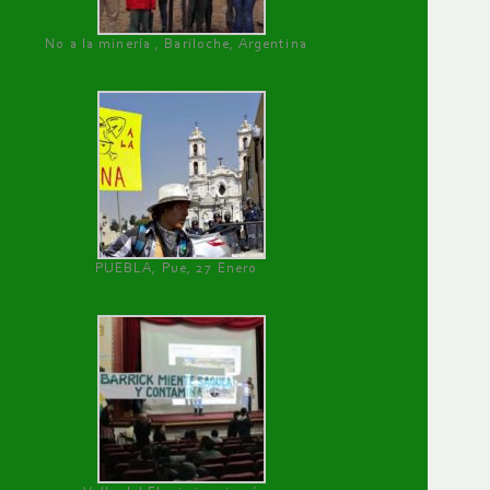
No a la minería , Bariloche, Argentina
PUEBLA, Pue, 27 Enero