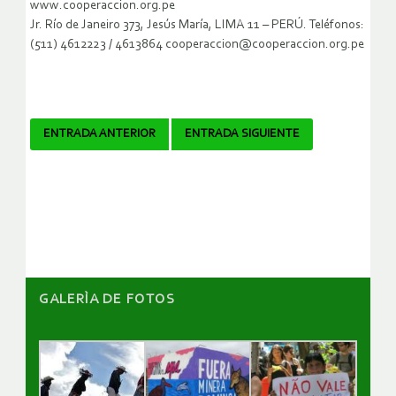
www.cooperaccion.org.pe
Jr. Río de Janeiro 373, Jesús María, LIMA 11 – PERÚ. Teléfonos:
(511) 4612223 / 4613864 cooperaccion@cooperaccion.org.pe
Navegador
ENTRADA ANTERIOR
ENTRADA SIGUIENTE
de
artículos
GALERÌA DE FOTOS