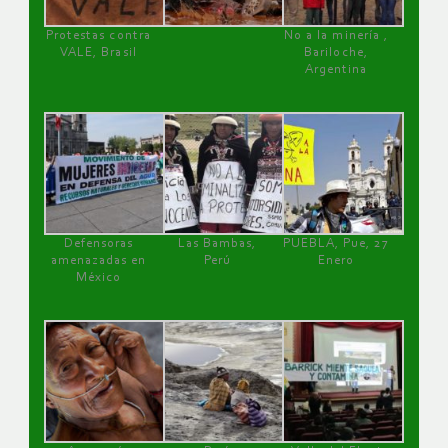
Protestas contra
No a la minería ,
VALE, Brasil
Bariloche,
Argentina
Defensoras
Las Bambas,
PUEBLA, Pue, 27
amenazadas en
Perú
Enero
México