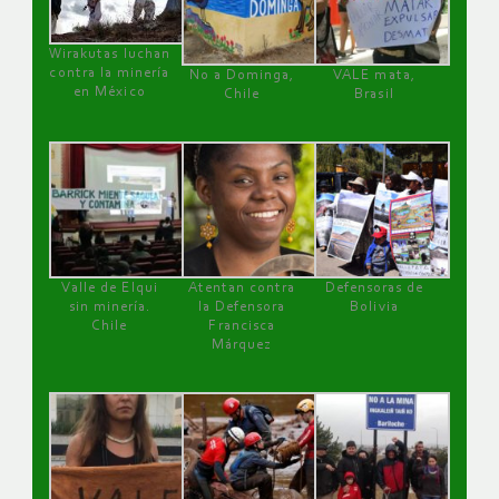
Wirakutas luchan
contra la minería
No a Dominga,
VALE mata,
en México
Chile
Brasil
Valle de Elqui
Atentan contra
Defensoras de
sin minería.
la Defensora
Bolivia
Chile
Francisca
Márquez