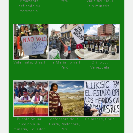
Amazonía
Perú
Valle del Elqui
defiende su
sin minería.
territorio
Vale mata, Brasil
Tía María no va !
Orinoco,
Perú
Venezuela
Pueblo Shuar
defensora de la
Caimanes, Chile
dice no a la
tierra, Melchora,
minería, Ecuador
Perú