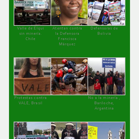
Valle de Elqui
Atentan contra
Defensoras de
sin minería.
la Defensora
Bolivia
Chile
Francisca
Márquez
Protestas contra
No a la minería ,
VALE, Brasil
Bariloche,
Argentina