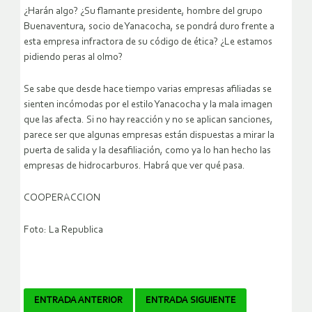
¿Harán algo? ¿Su flamante presidente, hombre del grupo
Buenaventura, socio de Yanacocha, se pondrá duro frente a
esta empresa infractora de su código de ética? ¿Le estamos
pidiendo peras al olmo?
Se sabe que desde hace tiempo varias empresas afiliadas se
sienten incómodas por el estilo Yanacocha y la mala imagen
que las afecta. Si no hay reacción y no se aplican sanciones,
parece ser que algunas empresas están dispuestas a mirar la
puerta de salida y la desafiliación, como ya lo han hecho las
empresas de hidrocarburos. Habrá que ver qué pasa.
COOPERACCION
Foto: La Republica
Navegador
ENTRADA ANTERIOR
ENTRADA SIGUIENTE