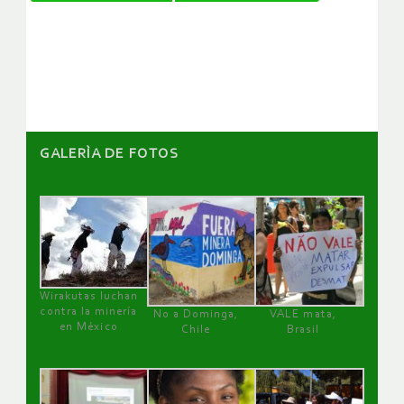
de
artículos
GALERÌA DE FOTOS
Wirakutas luchan
contra la minería
No a Dominga,
VALE mata,
en México
Chile
Brasil