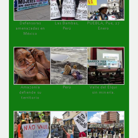
Defensoras
Las Bambas,
PUEBLA, Pue, 27
amenazadas en
Perú
Enero
México
Amazonía
Perú
Valle del Elqui
defiende su
sin minería.
territorio