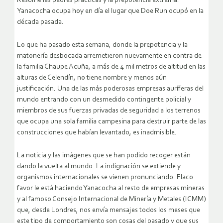
Resume las peores prácticas y la prepotencia extrema.
Yanacocha ocupa hoy en día el lugar que Doe Run ocupó en la
década pasada.
Lo que ha pasado esta semana, donde la prepotencia y la
matonería desbocada arremetieron nuevamente en contra de
la familia Chaupe Acuña, a más de 4 mil metros de altitud en las
alturas de Celendín, no tiene nombre y menos aún
justificación. Una de las más poderosas empresas auríferas del
mundo entrando con un desmedido contingente policial y
miembros de sus fuerzas privadas de seguridad a los terrenos
que ocupa una sola familia campesina para destruir parte de las
construcciones que habían levantado, es inadmisible.
La noticia y las imágenes que se han podido recoger están
dando la vuelta al mundo. La indignación se extiende y
organismos internacionales se vienen pronunciando. Flaco
favor le está haciendo Yanacocha al resto de empresas mineras
y al famoso Consejo Internacional de Minería y Metales (ICMM)
que, desde Londres, nos envía mensajes todos los meses que
este tipo de comportamiento son cosas del pasado y que sus