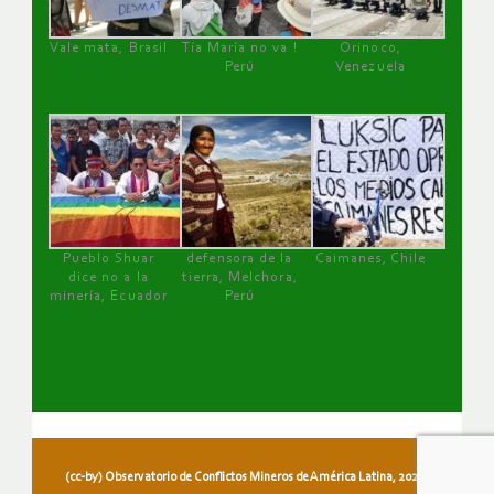
Vale mata, Brasil
Tía María no va !
Orinoco,
Perú
Venezuela
Pueblo Shuar
defensora de la
Caimanes, Chile
dice no a la
tierra, Melchora,
minería, Ecuador
Perú
(cc-by) Observatorio de Conflictos Mineros de América Latina, 2026