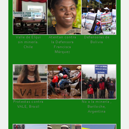
Valle de Elqui
Atentan contra
Defensoras de
sin minería.
la Defensora
Bolivia
Chile
Francisca
Márquez
Protestas contra
No a la minería ,
VALE, Brasil
Bariloche,
Argentina