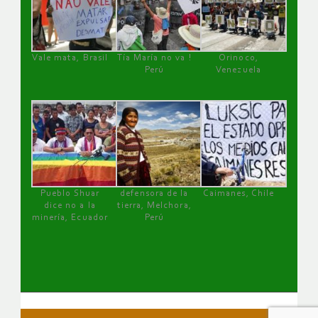
Vale mata, Brasil
Tía María no va !
Orinoco,
Perú
Venezuela
Pueblo Shuar
defensora de la
Caimanes, Chile
dice no a la
tierra, Melchora,
minería, Ecuador
Perú