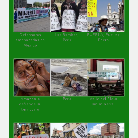
Defensoras
Las Bambas,
PUEBLA, Pue, 27
amenazadas en
Perú
Enero
México
Amazonía
Perú
Valle del Elqui
defiende su
sin minería.
territorio