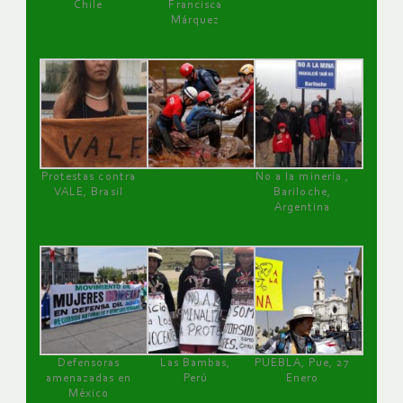
Chile
Francisca
Márquez
Protestas contra
No a la minería ,
VALE, Brasil
Bariloche,
Argentina
Defensoras
Las Bambas,
PUEBLA, Pue, 27
amenazadas en
Perú
Enero
México