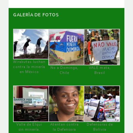
GALERÌA DE FOTOS
Wirakutas luchan
contra la minería
No a Dominga,
VALE mata,
en México
Chile
Brasil
Valle de Elqui
Atentan contra
Defensoras de
sin minería.
la Defensora
Bolivia