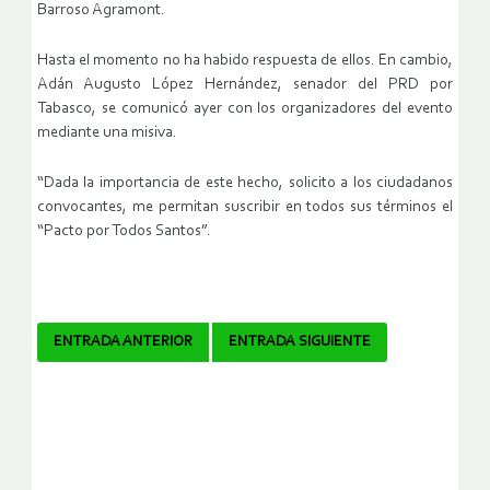
Barroso Agramont.
Hasta el momento no ha habido respuesta de ellos. En cambio,
Adán Augusto López Hernández, senador del PRD por
Tabasco, se comunicó ayer con los organizadores del evento
mediante una misiva.
“Dada la importancia de este hecho, solicito a los ciudadanos
convocantes, me permitan suscribir en todos sus términos el
“Pacto por Todos Santos”.
Navegador
ENTRADA ANTERIOR
ENTRADA SIGUIENTE
de
artículos