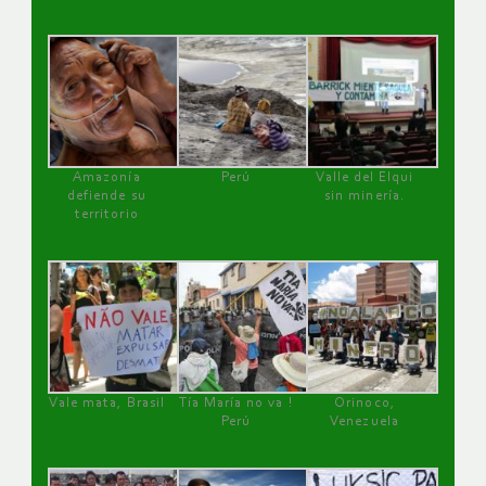
Amazonía
Perú
Valle del Elqui
defiende su
sin minería.
territorio
Vale mata, Brasil
Tía María no va !
Orinoco,
Perú
Venezuela